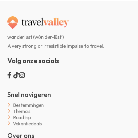
wanderlust (wŏn′dər-lŭst′)
A very strong or irresistible impulse to travel.
Volg onze socials
Snel navigeren
Bestemmingen
Thema’s
Roadtrip
Vakantiedeals
Over ons