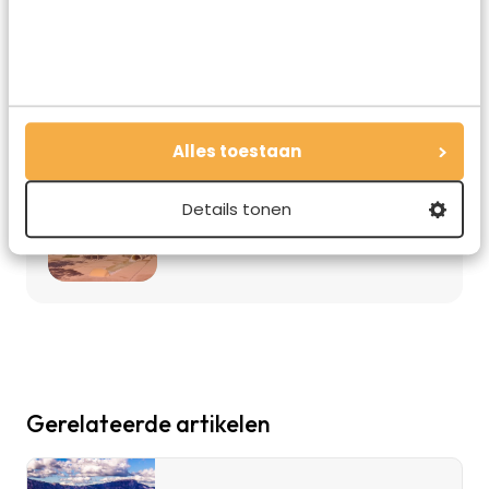
Vakantiediscounter.nl
Vind de beste hotels voor jouw
reis
Booking.com
Alles toestaan
Topcampings met hoge
beoordelingen
Details tonen
Allcamps.nl
Gerelateerde artikelen