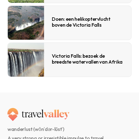
Doen: een helikoptervlucht
boven de Victoria Falls
Victoria Falls: bezoek de
breedste watervallen van Afrika
wanderlust (wŏn′dər-lŭst′)
A very strong or irresistible impulse to travel.