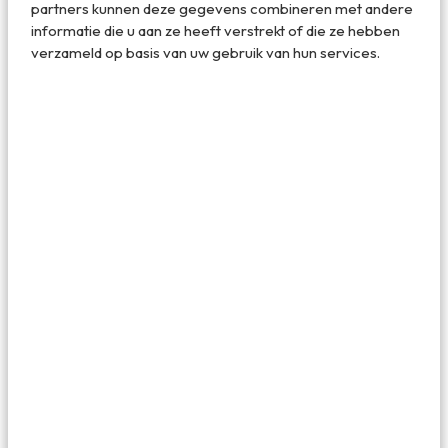
Op de rand van de Victoria Falls ligt de Devil`s Pool
partners kunnen deze gegevens combineren met andere
informatie die u aan ze heeft verstrekt of die ze hebben
verzameld op basis van uw gebruik van hun services.
Lig op de rand van de Victoria Falls vanuit Devil`s Pool