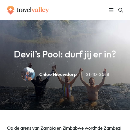
»
Home
Devil’s Pool: durf jij er in?
Devil’s Pool: durf jij er in?
Chloë Nieuwdorp
21-10-2018
Op de grens van Zambia en Zimbabwe wordt de Zambezi