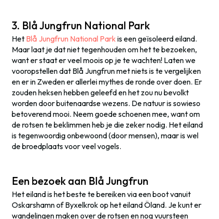
3. Blå Jungfrun National Park
Het
Blå Jungfrun National Park
is een geïsoleerd eiland.
Maar laat je dat niet tegenhouden om het te bezoeken,
want er staat er veel moois op je te wachten! Laten we
vooropstellen dat Blå Jungfrun met niets is te vergelijken
en er in Zweden er allerlei mythes de ronde over doen. Er
zouden heksen hebben geleefd en het zou nu bevolkt
worden door buitenaardse wezens. De natuur is sowieso
betoverend mooi. Neem goede schoenen mee, want om
de rotsen te beklimmen heb je die zeker nodig. Het eiland
is tegenwoordig onbewoond (door mensen), maar is wel
de broedplaats voor veel vogels.
Een bezoek aan Blå Jungfrun
Het eiland is het beste te bereiken via een boot vanuit
Oskarshamn of Byxelkrok op het eiland Öland. Je kunt er
wandelingen maken over de rotsen en nog vuursteen