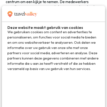
centrum om een kijkje te nemen. De medewerkers
vertellen je graag meer over de historie van dit gebied en
over alles wat je kunt zien en doen in Store Mosse.
Kamperen in het park is niet toegestaan, maar je kunt bij
het Naturum wel informeren naar de stuga’s van Svänö,
Deze website maakt gebruik van cookies
Lövö of Kittlakull voor een overnachting.
We gebruiken cookies om content en advertenties te
personaliseren, om functies voor social media te bieden
en om ons websiteverkeer te analyseren. Ook delen we
informatie over uw gebruik van onze site met onze
partners voor social media, adverteren en analyse. Deze
partners kunnen deze gegevens combineren met andere
informatie die u aan ze heeft verstrekt of die ze hebben
verzameld op basis van uw gebruik van hun services.