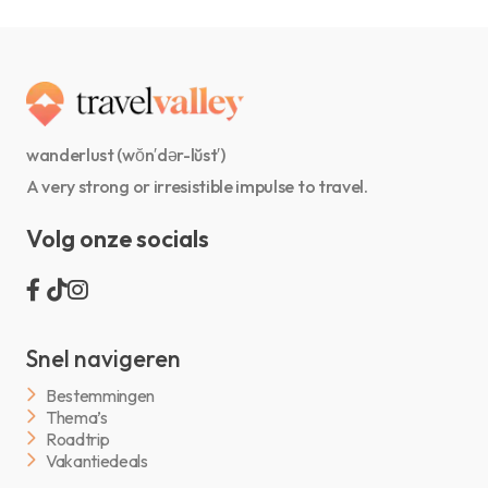
wanderlust (wŏn′dər-lŭst′)
A very strong or irresistible impulse to travel.
Volg onze socials
Snel navigeren
Bestemmingen
Thema’s
Roadtrip
Vakantiedeals