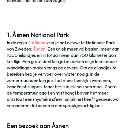
elanden, herten en roofvogels.
1. Åsnen National Park
In de regio
Småland
vind je het nieuwste Nationale Park
van Zweden:
Åsnen
. Een uniek meer vol baaien, meer dan
1000 eilandjes en in totaal meer dan 700 kilometer aan
kustlijn. Een groot deel kun je bezoeken en je kunt mooie
wandelingen maken langs de oevers. Om de eilandjes te
bereiken heb je vervoer over water nodig. In de
zomermaanden kun je in het meer heerlijk zwemmen,
kanoën of suppen. Maar het is in elk seizoen mooi. Zodra
de temperatuur daalt en mist hangt boven het meer
ontstaat een mystieke sfeer. En als het heeft gesneeuwd
veranderen de bomen in een sprookjesachtig bos.
Een bezoek aan Åsnen