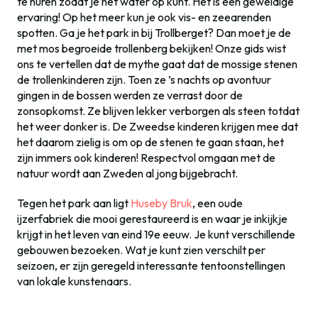
te huren zodat je het water op kunt. Het is een geweldige
ervaring! Op het meer kun je ook vis- en zeearenden
spotten. Ga je het park in bij Trollberget? Dan moet je de
met mos begroeide trollenberg bekijken! Onze gids wist
ons te vertellen dat de mythe gaat dat de mossige stenen
de trollenkinderen zijn. Toen ze ’s nachts op avontuur
gingen in de bossen werden ze verrast door de
zonsopkomst. Ze blijven lekker verborgen als steen totdat
het weer donker is. De Zweedse kinderen krijgen mee dat
het daarom zielig is om op de stenen te gaan staan, het
zijn immers ook kinderen! Respectvol omgaan met de
natuur wordt aan Zweden al jong bijgebracht.
Tegen het park aan ligt
Huseby Bruk
, een oude
ijzerfabriek die mooi gerestaureerd is en waar je inkijkje
krijgt in het leven van eind 19e eeuw. Je kunt verschillende
gebouwen bezoeken. Wat je kunt zien verschilt per
seizoen, er zijn geregeld interessante tentoonstellingen
van lokale kunstenaars.