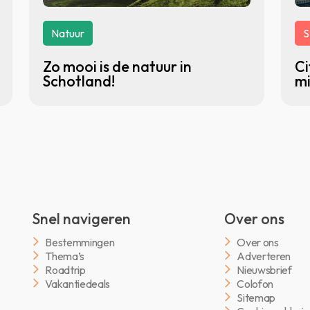
Natuur
S
Zo mooi is de natuur in
Ci
Schotland!
mi
Snel navigeren
Over ons
Bestemmingen
Over ons
Thema’s
Adverteren
Roadtrip
Nieuwsbrief
Vakantiedeals
Colofon
Sitemap