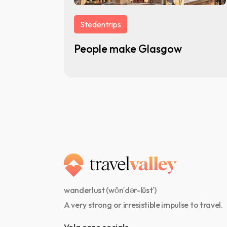
Stedentrips
People make Glasgow
wanderlust (wŏn′dər-lŭst′)
A very strong or irresistible impulse to travel.