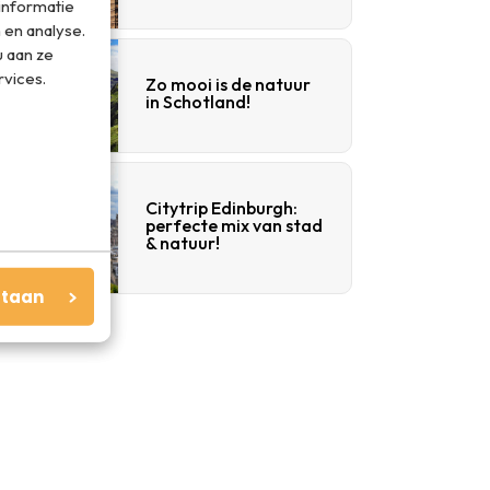
informatie
 en analyse.
 aan ze
rvices.
Zo mooi is de natuur
in Schotland!
Citytrip Edinburgh:
perfecte mix van stad
& natuur!
staan