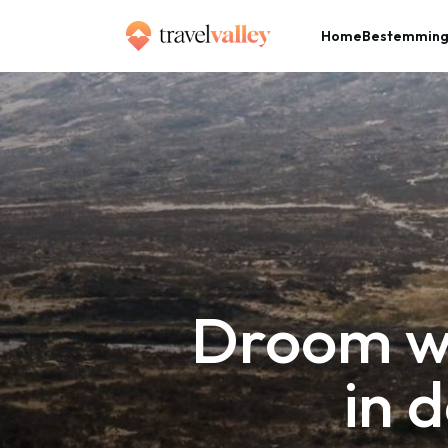
Home
Bestemmin
»
Home
Droom weg bij magisch Schotland in deze prachtige video
Droom we
in 