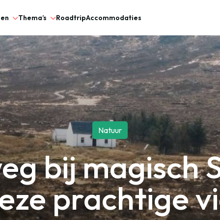
gen
Thema’s
Roadtrip
Accommodaties
Natuur
g bij magisch 
deze prachtige v