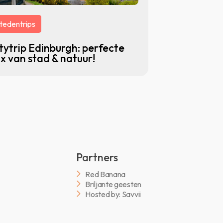
tedentrips
tytrip Edinburgh: perfecte
x van stad & natuur!
Partners
Red Banana
Briljante geesten
Hosted by: Savvii