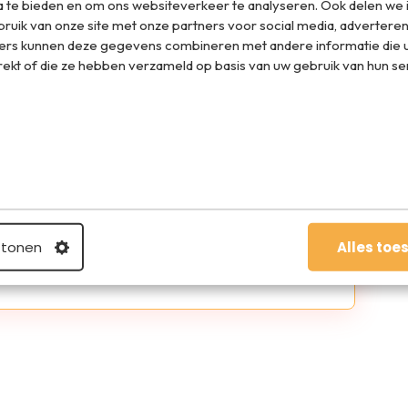
a te bieden en om ons websiteverkeer te analyseren. Ook delen we 
ruik van onze site met onze partners voor social media, adverteren
el op WhatsApp
ers kunnen deze gegevens combineren met andere informatie die u
rekt of die ze hebben verzameld op basis van uw gebruik van hun se
blogger en presentator. Was ooit rockster. Local
 tonen
Alles toe
r ziet graag veel van de wereld. Er zijn niet genoeg
ld.