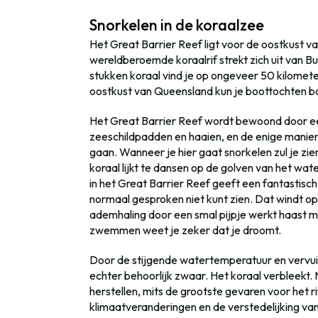
Snorkelen in de koraalzee
Het Great Barrier Reef ligt voor de oostkust v
wereldberoemde koraalrif strekt zich uit van 
stukken koraal vind je op ongeveer 50 kilometer
oostkust van Queensland kun je boottochten bo
Het Great Barrier Reef wordt bewoond door een
zeeschildpadden en haaien, en de enige manier
gaan. Wanneer je hier gaat snorkelen zul je zie
koraal lijkt te dansen op de golven van het wat
in het Great Barrier Reef geeft een fantastisch 
normaal gesproken niet kunt zien. Dat windt op 
ademhaling door een smal pijpje werkt haast 
zwemmen weet je zeker dat je droomt.
Door de stijgende watertemperatuur en vervuil
echter behoorlijk zwaar. Het koraal verbleekt
herstellen, mits de grootste gevaren voor het 
klimaatveranderingen en de verstedelijking van