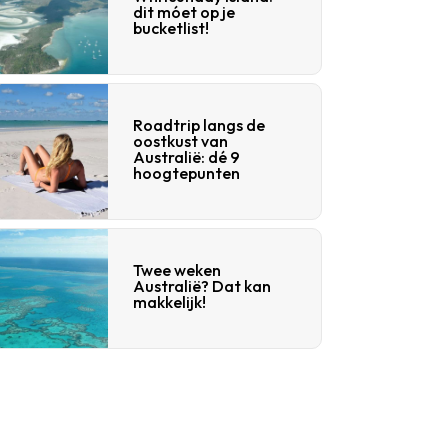
dit móet op je
bucketlist!
Roadtrip langs de
oostkust van
Australië: dé 9
hoogtepunten
Twee weken
Australië? Dat kan
makkelijk!