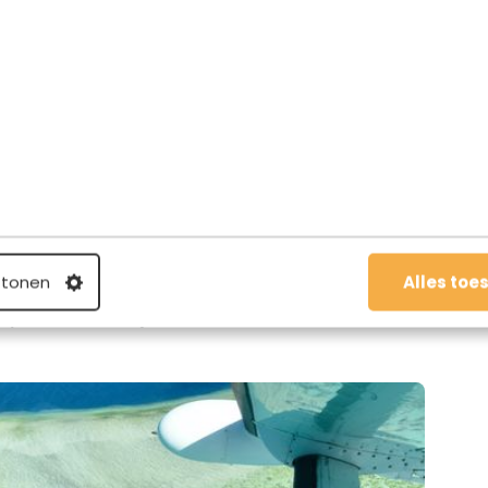
 tonen
Alles toe
je uit de kust vliegen