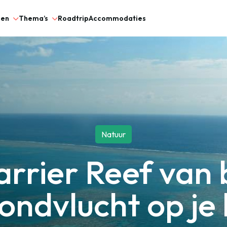
gen
Thema’s
Roadtrip
Accommodaties
Natuur
rrier Reef van
ondvlucht op je 