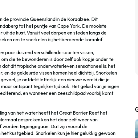
an de provincie Queensland in de Koraalzee. Dit
Bundaberg tot het puntje van Cape York. De mooiste
 uit de kust. Vanuit veel dorpen en steden langs de
eken om te snorkelen bij het beroemde koraalrif.
 paar duizend verschillende soorten vissen,
 om die te bewonderen is door zelf ook kopje onder te
n dat dit tropische onderwaterleven sensationeel is: het
er, en de gekleurde vissen komen heel dichtbij. Snorkelen
gevoel, je ontdekt letterlijk een nieuwe wereld die je
maar ontspant tegelijkertijd ook. Het geluid van je eigen
mediterend, en wanneer een zeeschildpad voorbij komt
ing van het water heeft het Great Barrier Reef het
. Normaal gesproken kan het daar zelf weer van
rif worden tegengegaan. Dat zijn vooral de
 het kustgebied. Snorkelen kun je hier gelukkig gewoon