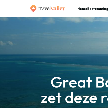
Home
Bestemmin
»
Home
Great Barrier Reef van bovenaf: zet deze rondvlucht op je bucketlist!
Great Ba
zet deze r