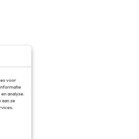
ies voor
informatie
 en analyse.
 aan ze
rvices.