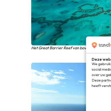
Het Great Barrier Reef van bovenaf: een we
Deze webs
We gebruike
social medi
over uw geb
Deze partn
heeft verst