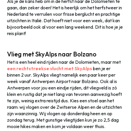
Als je de kans heb om in de herfst naar de Dolomieten te
gaan, dan zeker doen! Het is heerlijk om het herfstweer in
Nederland te verruilen voor frisse berglucht en prachtige
uitzichten in Italië. Dat hoeft niet voor een week, dat kan
bijvoorbeeld ook al voor een lang weekend. Dit is hoe je je
reis plant!
Vlieg met SkyAlps naar Bolzano
Het is een heel eind rijden naar de Dolomieten, maar met
een rechtstreekse vlucht met SkyAlps
ben je er
binnen 2 uur. SkyAlps vliegt namelijk een paar keer per
week vanaf Antwerpen Airport naar Bolzano. Ook al is
Antwerpen voor jou een eindje rijden, dit vliegveld is zó
klein en rustig dat je niet lang van tevoren aanwezig hoeft
te zijn, weinig extra reistijd dus. Kies een stoel aan het
raam: wij vlogen over de Zwitserse Alpen en de uitzichten
zijn waanzinnig. Wij vlogen op donderdag heen en op
zondag terug. Met gunstige vliegtijden kun je zo 2,5 dag
mooie hikes maken en kom je voldaan weer thuis.