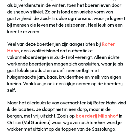
als bijverdienste in de winter, toen het boerenleven door
de sneeuw stilviel. Zo ontstond een unieke vorm van
gastvrijheid, de Zuid-Tiroolse agriturismo, waar je logeert
bij mensen die leven met de seizoenen. Heel leuk om een
keer te ervaren.
Veel van deze boerderijen zijn aangesloten bij
Roter
Hahn
, een kwaliteitslabel dat authentieke
vakantieboerderijen in Zuid-Tirol verenigt. Alleen échte
werkende boerderijen mogen zich aansluiten, waar je als
gast lokale producten proeft: een ontbijt met
huisgemaakte jam, kaas, kruidenthee en melk van eigen
koeien. Vaak kun je ook een kijkje nemen op de boerderij
zelf.
Maar het állerleukste van overnachten bij Roter Hahn vind
ik de locaties. Je slaapt niet in een dorp, maar in de
bergen, met vrij uitzicht. Zoals op
boerderij Milanhof
in
Ortisei (Val Gardena) waar wij overnachten: hier word je
wakker met uitzicht op de toppen van de Sassolungo.