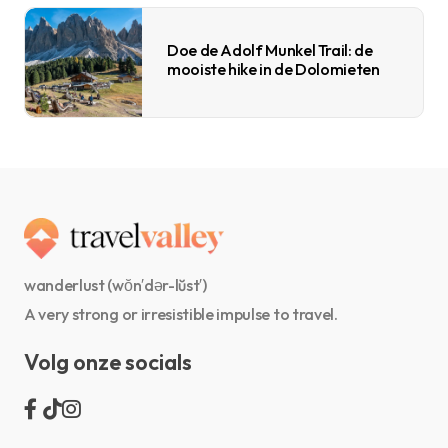
Doe de Adolf Munkel Trail: de
mooiste hike in de Dolomieten
wanderlust (wŏn′dər-lŭst′)
A very strong or irresistible impulse to travel.
Volg onze socials