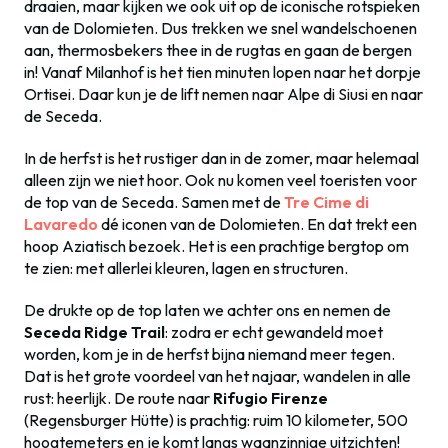
draaien, maar kijken we ook uit op de iconische rotspieken
van de Dolomieten. Dus trekken we snel wandelschoenen
aan, thermosbekers thee in de rugtas en gaan de bergen
in! Vanaf Milanhof is het tien minuten lopen naar het dorpje
Ortisei. Daar kun je de lift nemen naar Alpe di Siusi en naar
de Seceda.
In de herfst is het rustiger dan in de zomer, maar helemaal
alleen zijn we niet hoor. Ook nu komen veel toeristen voor
de top van de Seceda. Samen met de
Tre Cime di
Lavaredo
dé iconen van de Dolomieten. En dat trekt een
hoop Aziatisch bezoek. Het is een prachtige bergtop om
te zien: met allerlei kleuren, lagen en structuren.
De drukte op de top laten we achter ons en nemen de
Seceda Ridge Trail
: zodra er echt gewandeld moet
worden, kom je in de herfst bijna niemand meer tegen.
Dat is het grote voordeel van het najaar, wandelen in alle
rust: heerlijk. De route naar
Rifugio Firenze
(Regensburger Hütte) is prachtig: ruim 10 kilometer, 500
hoogtemeters en je komt langs waanzinnige uitzichten!