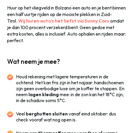
Huur op het vliegveld in Bolzano een auto en je bent binnen
een half uurtje rijden op de mooiste plekken in Zuid-
Tirol.
Wij huren auto’s het liefst via Sunny Cars
omdat
je dan 100 procent verzekerd bent. Geen gedoe met
extra kosten, alles is inclusief. Auto ophalen en rijden maar:
perfect.
Wat neem je mee?
Houd rekening met lagere temperaturen in de
ochtend. Het kan fris zijn in het najaar: handschoenen
zijn geen overbodige luxe om je koffer te stoppen. En
neem
lagen kleding
mee: in de zon kan het 18°C zijn,
in de schaduw soms 5°C.
Veel
berghutten sluiten
vanaf eind oktober: dus
check vooraf wat nog open is.
Neem een
thermosfles
mee voor thee of warme