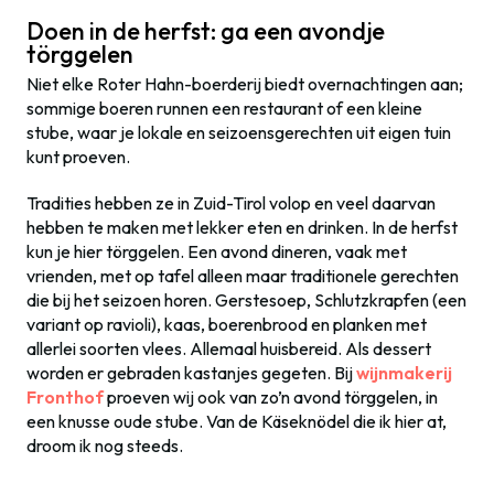
Doen in de herfst: ga een avondje
törggelen
Niet elke Roter Hahn-boerderij biedt overnachtingen aan;
sommige boeren runnen een restaurant of een kleine
stube, waar je lokale en seizoensgerechten uit eigen tuin
kunt proeven.
Tradities hebben ze in Zuid-Tirol volop en veel daarvan
hebben te maken met lekker eten en drinken. In de herfst
kun je hier törggelen. Een avond dineren, vaak met
vrienden, met op tafel alleen maar traditionele gerechten
die bij het seizoen horen. Gerstesoep, Schlutzkrapfen (een
variant op ravioli), kaas, boerenbrood en planken met
allerlei soorten vlees. Allemaal huisbereid. Als dessert
worden er gebraden kastanjes gegeten. Bij
wijnmakerij
Fronthof
proeven wij ook van zo’n avond törggelen, in
een knusse oude stube. Van de Käseknödel die ik hier at,
droom ik nog steeds.