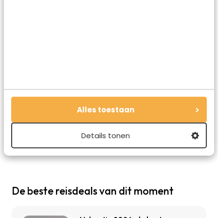
Marloes de Hooge
Marloes is oprichter en hoofdredacteur van
Travelvalley. Ze schreef de succesvolle
reisboeken Bucketlist Reizen, Bucketlist
Stedentrips en Waanzinnige Roadtrips. Ze is gek
Alles toestaan
op schrijven, reizen en hardlopen.
Details tonen
De beste reisdeals van dit moment