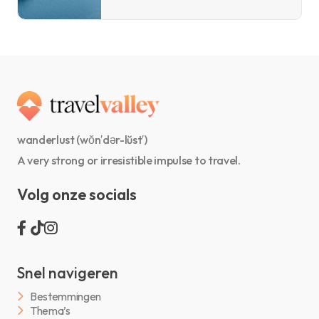
wanderlust (wŏn′dər-lŭst′)
A very strong or irresistible impulse to travel.
Volg onze socials
Snel navigeren
Bestemmingen
Thema’s