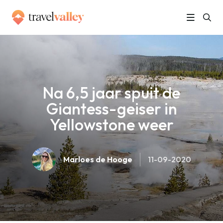
»
Home
Na 6,5 jaar spuit de Giantess-geiser in Yellowstone weer
Na 6,5 jaar spuit de
Giantess-geiser in
Yellowstone weer
Marloes de Hooge
11-09-2020