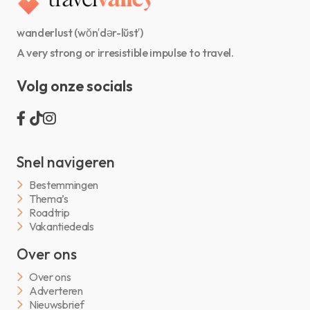
wanderlust (wŏn′dər-lŭst′)
A very strong or irresistible impulse to travel.
Volg onze socials
Snel navigeren
Bestemmingen
Thema’s
Roadtrip
Vakantiedeals
Over ons
Over ons
Adverteren
Nieuwsbrief