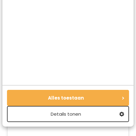
De
Pier Suites in Scheveningen
zijn uniek: je slaapt hier
letterlijk boven de Noordzee. Je wordt wakker van het
geluid van de golven, óp de iconische pier, hoe fijn is dat?
De kamers zijn ruim, super luxe en het uitzicht is
fantastisch. Vanuit het terras aan je kamer kun je in luie
stoelen van de romantische zonsondergang genieten.
En het leuke is dat je hier helemaal weg bent van de drukte
in Scheveningen. Wandel over het strand naar de haven
voor een heerlijk diner, neem de volgend dag een duik in
zee en je hebt het perfecte weekendje weg in Nederland.
Alles toestaan
Details tonen