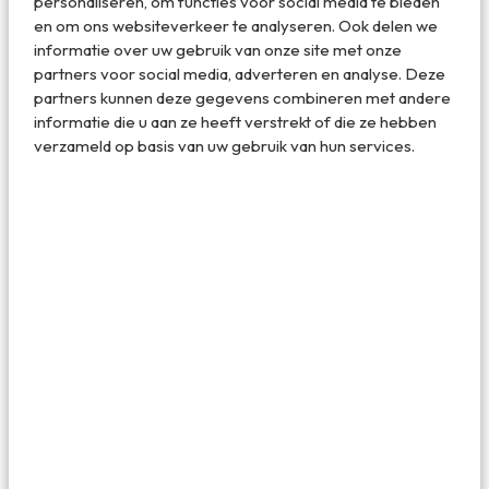
personaliseren, om functies voor social media te bieden
en om ons websiteverkeer te analyseren. Ook delen we
informatie over uw gebruik van onze site met onze
partners voor social media, adverteren en analyse. Deze
partners kunnen deze gegevens combineren met andere
Dit bericht op Instagram bekijken
informatie die u aan ze heeft verstrekt of die ze hebben
verzameld op basis van uw gebruik van hun services.
Een bericht gedeeld door Strandhotel Domburg (@strandhoteldomburg)
4. Pier Suites – Scheveningen