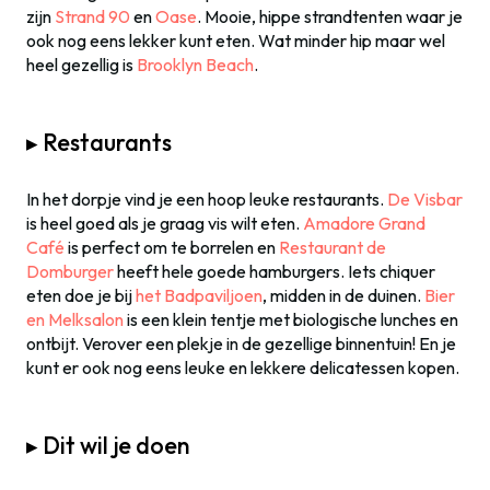
zijn
Strand 90
en
Oase
. Mooie, hippe strandtenten waar je
ook nog eens lekker kunt eten. Wat minder hip maar wel
heel gezellig is
Brooklyn Beach
.
▸ Restaurants
In het dorpje vind je een hoop leuke restaurants.
De Visbar
is heel goed als je graag vis wilt eten.
Amadore Grand
Café
is perfect om te borrelen en
Restaurant de
Domburger
heeft hele goede hamburgers. Iets chiquer
eten doe je bij
het Badpaviljoen
, midden in de duinen.
Bier
en Melksalon
is een klein tentje met biologische lunches en
ontbijt. Verover een plekje in de gezellige binnentuin! En je
kunt er ook nog eens leuke en lekkere delicatessen kopen.
▸ Dit wil je doen