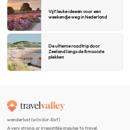
Vijf leuke ideeën voor een
weekendje weg in Nederland
De ultieme roadtrip door
Zeeland langs de 8 mooiste
plekken
wanderlust (wŏn′dər-lŭst′)
A very strong or irresistible impulse to travel.