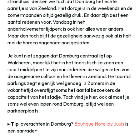
strandhuis’ denken we toch dat Domburg het échte
pareltje is van Zeeland. Het dorpje is in de weekends en de
zomermaanden altijd gezellig druk. En daar zijn best een
aantal redenen voor. Vandaag in het
anderhalvemetertijdperk is ook hier alles weer anders.
Maar dan toch blijft de gezelligheid aanwezig ook al is half
mei de horeca nagenoeg nog gesloten.
Je kunt niet zeggen dat Domburg centraal ligt op
Walcheren, maar lijkt het in het toeristisch seizoen een
soort middelpunt te zijn van iedereen die wil genieten van
de aangename cultuur en het leven in Zeeland. Het aantal
parkings zegt eigenlijk wel genoeg. ’s Zomers in de
vakantietijd overstijgt soms het aantal bezoekers de
capaciteit van het stadje. Toch vind je hier, ook al moet je
soms wel even lopen rond Domburg, altijd wel een
parkeerplaats.
▸
Tip
: overachten in Domburg?
Boutique Hotel by Juuls
is
een aanrader!