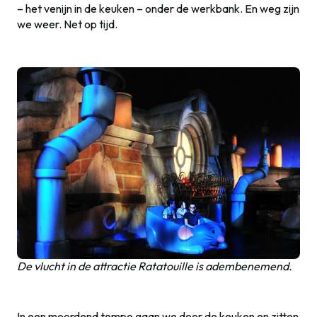
– het venijn in de keuken – onder de werkbank. En weg zijn
we weer. Net op tijd.
De vlucht in de attractie Ratatouille is adembenemend.
In een moordend tempo gaan we door de keuken en zitten