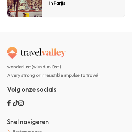
in Parijs
wanderlust (wŏn′dər-lŭst′)
A very strong or irresistible impulse to travel.
Volg onze socials
Snel navigeren
Bestemmingen