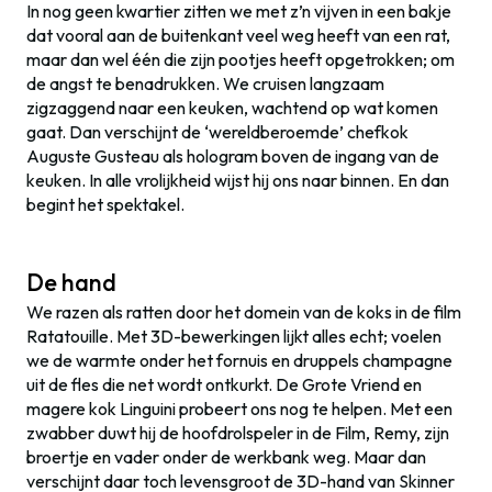
In nog geen kwartier zitten we met z’n vijven in een bakje
dat vooral aan de buitenkant veel weg heeft van een rat,
maar dan wel één die zijn pootjes heeft opgetrokken; om
de angst te benadrukken. We cruisen langzaam
zigzaggend naar een keuken, wachtend op wat komen
gaat. Dan verschijnt de ‘wereldberoemde’ chefkok
Auguste Gusteau als hologram boven de ingang van de
keuken. In alle vrolijkheid wijst hij ons naar binnen. En dan
begint het spektakel.
De hand
We razen als ratten door het domein van de koks in de film
Ratatouille. Met 3D-bewerkingen lijkt alles echt; voelen
we de warmte onder het fornuis en druppels champagne
uit de fles die net wordt ontkurkt. De Grote Vriend en
magere kok Linguini probeert ons nog te helpen. Met een
zwabber duwt hij de hoofdrolspeler in de Film, Remy, zijn
broertje en vader onder de werkbank weg. Maar dan
verschijnt daar toch levensgroot de 3D-hand van Skinner