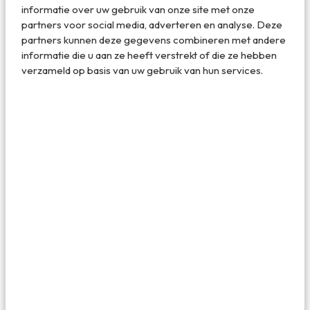
om bij weg te smelten: een beetje Anton Pieck, een beetje
informatie over uw gebruik van onze site met onze
zoals iedereen Parijs kent, zelfs diegenen die er nog nooit
partners voor social media, adverteren en analyse. Deze
zijn geweest.
partners kunnen deze gegevens combineren met andere
informatie die u aan ze heeft verstrekt of die ze hebben
verzameld op basis van uw gebruik van hun services.