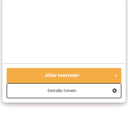
Marloes de Hooge
Marloes is oprichter en hoofdredacteur van
Travelvalley. Ze schreef de succesvolle
Alles toestaan
reisboeken Bucketlist Reizen, Bucketlist
Stedentrips en Waanzinnige Roadtrips. Ze is gek
op schrijven, reizen en hardlopen.
Details tonen