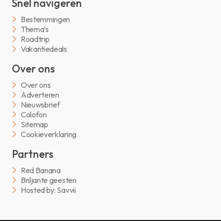
Snel navigeren
Bestemmingen
Thema’s
Roadtrip
Vakantiedeals
Over ons
Over ons
Adverteren
Nieuwsbrief
Colofon
Sitemap
Cookieverklaring
Partners
Red Banana
Briljante geesten
Hosted by: Savvii