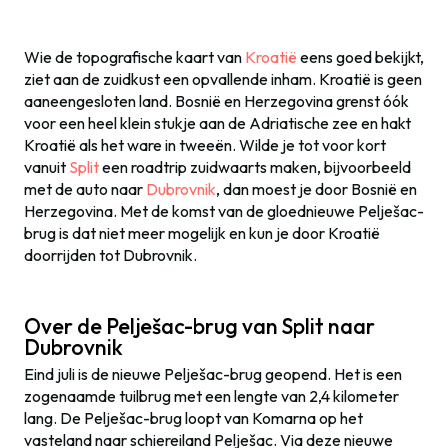
Wie de topografische kaart van
Kroatië
eens goed bekijkt,
ziet aan de zuidkust een opvallende inham. Kroatië is geen
aaneengesloten land. Bosnië en Herzegovina grenst óók
voor een heel klein stukje aan de Adriatische zee en hakt
Kroatië als het ware in tweeën. Wilde je tot voor kort
vanuit
Split
een roadtrip zuidwaarts maken, bijvoorbeeld
met de auto naar
Dubrovnik
, dan moest je door Bosnië en
Herzegovina. Met de komst van de gloednieuwe Pelješac-
brug is dat niet meer mogelijk en kun je door Kroatië
doorrijden tot Dubrovnik.
Over de Pelješac-brug van Split naar
Dubrovnik
Eind juli is de nieuwe Pelješac-brug geopend. Het is een
zogenaamde tuilbrug met een lengte van 2,4 kilometer
lang. De Pelješac-brug
loopt van Komarna op het
vasteland naar schiereiland Pelješac
. Via deze nieuwe