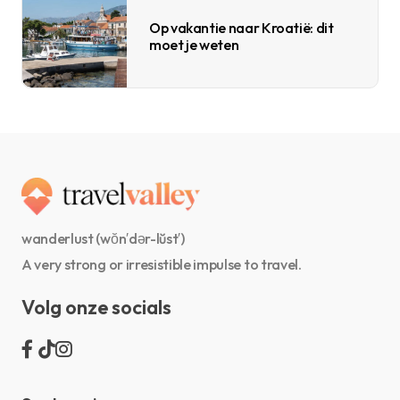
Op vakantie naar Kroatië: dit
moet je weten
wanderlust (wŏn′dər-lŭst′)
A very strong or irresistible impulse to travel.
Volg onze socials