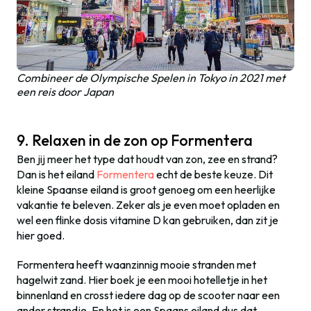
Combineer de Olympische Spelen in Tokyo in 2021 met
een reis door Japan
9. Relaxen in de zon op Formentera
Ben jij meer het type dat houdt van zon, zee en strand?
Dan is het eiland
Formentera
echt de beste keuze. Dit
kleine Spaanse eiland is groot genoeg om een heerlijke
vakantie te beleven. Zeker als je even moet opladen en
wel een flinke dosis vitamine D kan gebruiken, dan zit je
hier goed.
Formentera heeft waanzinnig mooie stranden met
hagelwit zand. Hier boek je een mooi hotelletje in het
binnenland en crosst iedere dag op de scooter naar een
ander strandje. En het is een Spaans eiland dus dat