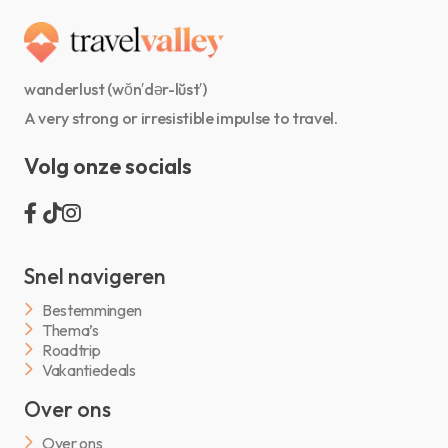
wanderlust (wŏn′dər-lŭst′)
A very strong or irresistible impulse to travel.
Volg onze socials
Snel navigeren
Bestemmingen
Thema’s
Roadtrip
Vakantiedeals
Over ons
Over ons