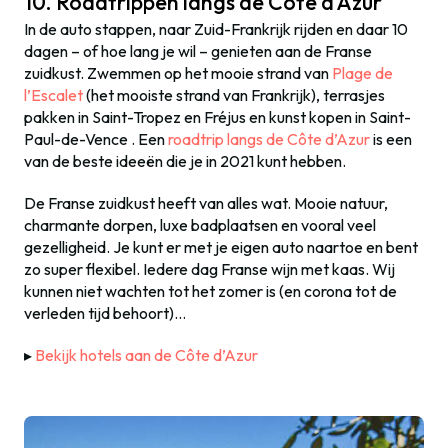
10. Roadtrippen langs de Côte d’Azur
In de auto stappen, naar Zuid-Frankrijk rijden en daar 10
dagen – of hoe lang je wil – genieten aan de Franse
zuidkust. Zwemmen op het mooie strand van
Plage de
l’Escalet
(het mooiste strand van Frankrijk), terrasjes
pakken in Saint-Tropez en Fréjus en kunst kopen in Saint-
Paul-de-Vence . Een
roadtrip langs de Côte d’Azur
is een
van de beste ideeën die je in 2021 kunt hebben.
De Franse zuidkust heeft van alles wat. Mooie natuur,
charmante dorpen, luxe badplaatsen en vooral veel
gezelligheid. Je kunt er met je eigen auto naartoe en bent
zo super flexibel. Iedere dag Franse wijn met kaas. Wij
kunnen niet wachten tot het zomer is (en corona tot de
verleden tijd behoort)…
▸
Bekijk hotels aan de Côte d’Azur