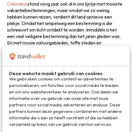
Colombia
stond vorig jaar ook al in ons lijstje met mooiste
vakantiebestemmingen, maar omdat we zo weinig
hebben kunnen reizen, verdient dit land opnieuw een
plekje. Omdat het simpelweg een bestemming is die
schreeuwt om écht ontdekt te worden. Inmiddels is het
een veel veiligere bestemming dan het jaren gleden was.
En met mooie natuurgebieden, toffe steden en
adembenemende stranden is er zoveel te zien.
In steden als
Cartagena
,
Bogotá
en
Medellin
ontdek je hoe
springlevend dit land is. In
Salento
duik je de Cocora vallei
Deze website maakt gebruik van cookies
in, een van de mooiste plekken die Colombia rijk is. En dan
We gebruiken cookies om content en advertenties te
is er nog
Guatapé
, een de meest kleurrijke plekken op
personaliseren, om functies voor social media te bieden
aarde. Voor iedereen die snakt naar een dosis avontuur is
en om ons websiteverkeer te analyseren. Ook delen we
dit het beste land om in 2021 je vakantie door te brengen.
informatie over uw gebruik van onze site met onze
partners voor social media, adverteren en analyse. Deze
▸
Bekijk reizen naar Colombia
partners kunnen deze gegevens combineren met andere
informatie die u aan ze heeft verstrekt of die ze hebben
verzameld op basis van uw gebruik van hun services.