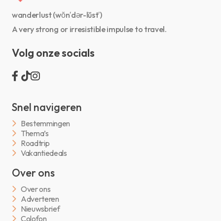
wanderlust (wŏn′dər-lŭst′)
A very strong or irresistible impulse to travel.
Volg onze socials
Snel navigeren
Bestemmingen
Thema’s
Roadtrip
Vakantiedeals
Over ons
Over ons
Adverteren
Nieuwsbrief
Colofon