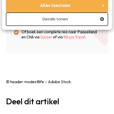
Hotels op Paaseiland boek je het beste via
Alles toestaan
Booking.com
. Een aanrader is het prachtige
hotel
Hangaroa Eco Village & Spa
hoofdstad
Details tonen
Hanga Roa.
Of boek een complete reis naar Paaseiland
en Chili via
Djoser
of via
Riksja Travel
.
© header: modestllife – Adobe Stock.
Deel dit artikel