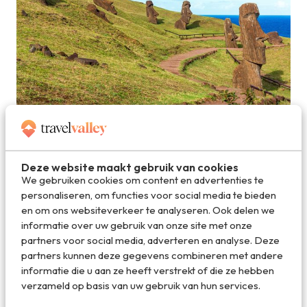
Over Paaseiland verspreid vind je zo`n 900 mysterieuze
beelden © jkraft5 - Adobe Stock
Deze website maakt gebruik van cookies
Ook naar Paaseiland?
We gebruiken cookies om content en advertenties te
personaliseren, om functies voor social media te bieden
Wil je ook naar het Chileense Paaseiland om zelf deze
en om ons websiteverkeer te analyseren. Ook delen we
beelden te zien? Dan kun je vanuit verschillende plaatsen
informatie over uw gebruik van onze site met onze
vertrekken: vanuit
Santiago in Chili
, vanuit Lima in Peru of
partners voor social media, adverteren en analyse. Deze
vanuit Papeete op Tahiti. Het vliegveld van Paaseiland
partners kunnen deze gegevens combineren met andere
heeft overigens maar één landingsbaan die alleen wordt
informatie die u aan ze heeft verstrekt of die ze hebben
gebruikt door de nationale Chileense
verzameld op basis van uw gebruik van hun services.
luchtvaartmaatschappij LAN Airlines. De enige bij wie je
dus moet zijn om een ticket te boeken. Van januari tot