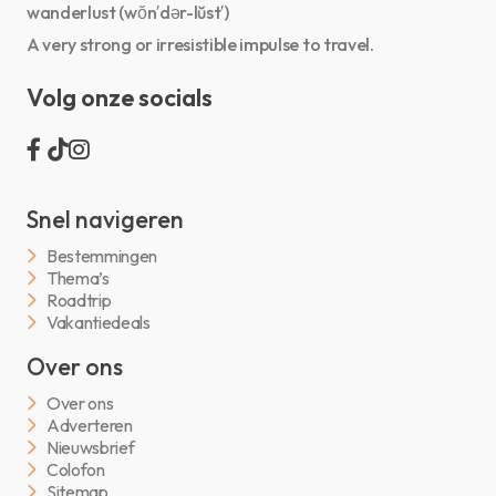
wanderlust (wŏn′dər-lŭst′)
A very strong or irresistible impulse to travel.
Volg onze socials
Snel navigeren
Bestemmingen
Thema’s
Roadtrip
Vakantiedeals
Over ons
Over ons
Adverteren
Nieuwsbrief
Colofon
Sitemap