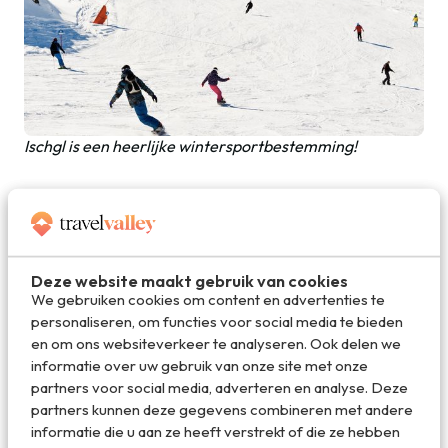
Ischgl is een heerlijke wintersportbestemming!
Verre reizen
Heb jij niets met sneeuw en wil je ook niet op stedentrip,
maar juist een onvergetelijke verre reis maken? Een van
Deze website maakt gebruik van cookies
de mooiste bestemmingen die je ooit gaat zien is
Nieuw-
We gebruiken cookies om content en advertenties te
Zeeland
. Hier ga je naartoe voor de natuur, die je van
personaliseren, om functies voor social media te bieden
verbazing in verbazing zal laten vallen. Regenwouden,
en om ons websiteverkeer te analyseren. Ook delen we
grasvlakten, grasgroene heuvel, besneeuwde bergen en
informatie over uw gebruik van onze site met onze
kalme helderblauwe meren: allemaal aanwezig in één land.
partners voor social media, adverteren en analyse. Deze
Een reis naar
Nieuw-Zeeland
plan je niet voor een of
partners kunnen deze gegevens combineren met andere
twee weken, trek er een langere periode voor uit om zo
informatie die u aan ze heeft verstrekt of die ze hebben
maximaal te genieten van de schoonheid van dit land. Wil