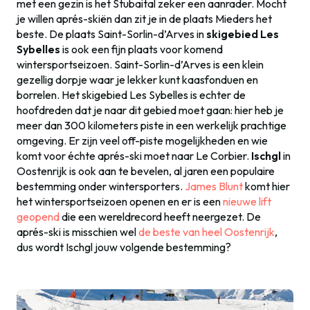
met een gezin is het Stubaital zeker een aanrader. Mocht
je willen aprés-skiën dan zit je in de plaats Mieders het
beste. De plaats Saint-Sorlin-d’Arves in
skigebied Les
Sybelles
is ook een fijn plaats voor komend
wintersportseizoen. Saint-Sorlin-d’Arves is een klein
gezellig dorpje waar je lekker kunt kaasfonduen en
borrelen. Het skigebied Les Sybelles is echter de
hoofdreden dat je naar dit gebied moet gaan: hier heb je
meer dan 300 kilometers piste in een werkelijk prachtige
omgeving. Er zijn veel off-piste mogelijkheden en wie
komt voor échte aprés-ski moet naar Le Corbier.
Ischgl
in
Oostenrijk is ook aan te bevelen, al jaren een populaire
bestemming onder wintersporters.
James Blunt
komt hier
het wintersportseizoen openen en er is een
nieuwe lift
geopend
die een wereldrecord heeft neergezet. De
aprés-ski is misschien wel
de beste van heel Oostenrijk
,
dus wordt Ischgl jouw volgende bestemming?