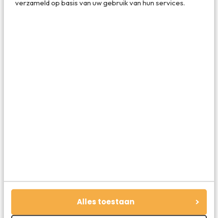
verzameld op basis van uw gebruik van hun services.
je wat meer leven in de brouwerij, dat je af kunt wisselen
met prachtige natuur? Ga dan op reis naar
Brazilië
. In de
grote steden zul je voldoende vermaak vinden, wat je kunt
afwisselen met natuur zoals bijvoorbeeld in natuurgebied
de
Pantanal
.
Brazilië
is een prachtig en veelzijdig land,
waar je met name veel plezier zult beleven door natuur,
cultuur en steden te combineren!
De Pantanal in Brazilië van bovenaf: een van de mooiste
plekken op aarde
Alles toestaan