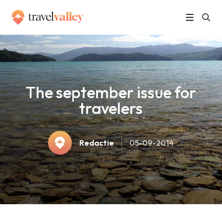
»
Home
The september issue for travelers
The september issue for
travelers
Redactie
05-09-2014