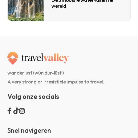
De 5 mooiste watervallen ter
wereld
wanderlust (wŏn′dər-lŭst′)
A very strong or irresistible impulse to travel.
Volg onze socials
Snel navigeren