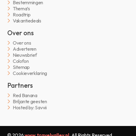
Bestemmingen
Thema’s
Roadtrip
Vakantiedeals
Over ons
Over ons
Adverteren
Nieuwsbrief
Colofon
Sitemap
Cookieverklaring
Partners
Red Banana
Briljante geesten
Hosted by: Savvii
© 2026
www.travelvalley.nl
. All Rights Reserved.