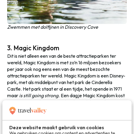
Zwemmen met dolfijnen in Discovery Cove
3. Magic Kingdom
Dit is niet alleen een van de beste attractieparken ter
wereld, Magic Kingdom is met zo’n 16 miljoen bezoekers
per jaar ook nog eens een van de meest bezochte
attractieparken ter wereld. Magic Kingdom is een Disney-
park, met als middelpunt van het park de Cinderella
Castle. Het park staat er al een tijdje, het opende in 1971
maar
is still going strong.
Een dagje Magic Kingdom kost
je 105 USD, uit dit rijtje van drie dus wel de goedkoopste.
Deze website maakt gebruik van cookies
We gebruiken cookies om content en advertenties te