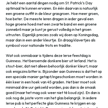
Je hebt een aantal dingen nodig om St. Patrick’s Day
optimaal te kunnen ervaren. En één daarvan is natuurlijk
een groene outfit in de kleur grasgroen. Hoe meer groen,
hoe beter. De meeste Ieren dragen in ieder geval een
hoge groene hoed met een zwarte band en een groene
zonnebril maar je kunt je gerust volledig in het groen
uitrusten. Eigenlijk precies zoals wij doen op Koningsdag,
maar dan in een ander kleurtje. En draag klavertjes als
symbool voor nationale trots en traditie.
Wat ook onmisbaar is tijdens deze Ierse feestdag is
Guinness. Het beroemde donkere bier uit Ierland. Het is
stout-bier, dat niet alleen behoorlijk donker kleurt, maar
ook enigszins bitter is. Bijzonder aan Guinness is dat het op
een speciale manier getapt/ingeschonken moet worden: in
één keer in een hoek van 45 graden. Het bier moet ook
minimaal drie uur gekoeld worden, pas dan is de smaak
goed (maar het mag ook weer niet té koud zijn). En dan is
ook nog de juiste vorm van het glas belangrijk. In iedere
Ierse pub is het perfecte glas Guinness te krijgen en op