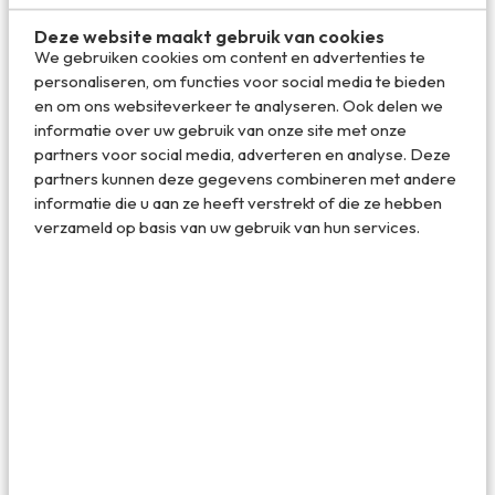
In Dublin – en op evenementen door heel Ierland – is het
Deze website maakt gebruik van cookies
ook volop feest. Hét event is de iconische National St.
We gebruiken cookies om content en advertenties te
Patrick’s Day Parade in Dublin met praalwagens,
personaliseren, om functies voor social media te bieden
muzikanten, marsband en dansers. Wil je het échte feest
en om ons websiteverkeer te analyseren. Ook delen we
een keer meemaken, dan moet je op 17 maart in de Ierse
informatie over uw gebruik van onze site met onze
hoofdstad zijn.
partners voor social media, adverteren en analyse. Deze
partners kunnen deze gegevens combineren met andere
informatie die u aan ze heeft verstrekt of die ze hebben
verzameld op basis van uw gebruik van hun services.