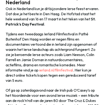
Nederland
Ook in Nederland kun je dit bijzondere Ierse feest ervaren.
Dat doe je het beste in Den Haag. De Hofstad staat het
hele weekend van 16 en 17 maart in het teken van het
St
.
Patrick’s Day Festival
.
Tijdens een tweedaags Ierland Filmfestival in Pathé
Buitenhof Den Haag worden er negen films en
documentaires vertoond die in Ierland zijn opgenomen of
waarin het Ierse landschap als achtergrond fungeert. Zo
zie je beroemde Ierse acteurs zoals Liam Neeson, Colin
Farrell en Jamie Dornan in natuurdocumentaires,
actiefilms, drama en romantische komedies. Meer
informatie vind je op
ierland.nl/filmfestival
. Hier kun je
direct online tickets kopen tegen een gereduceerd tarief
van 5 euro.
Of ga op zaterdagavond naar de Irish pub O’Casey’s op
het Noordeinde voor een avond Ierse muziek – een tribute
aan de rock’n’roll van de jaren 80 door The Cruz & Dukes