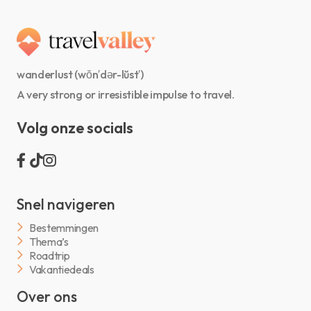
wanderlust (wŏn′dər-lŭst′)
A very strong or irresistible impulse to travel.
Volg onze socials
Snel navigeren
Bestemmingen
Thema’s
Roadtrip
Vakantiedeals
Over ons