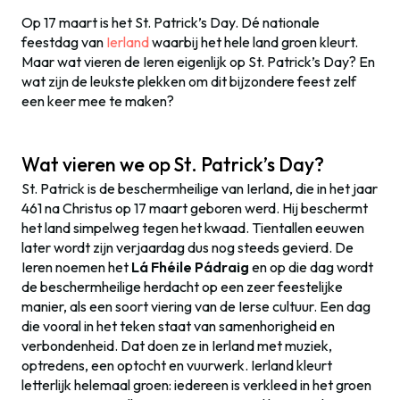
Op 17 maart is het St. Patrick’s Day. Dé nationale
feestdag van
Ierland
waarbij het hele land groen kleurt.
Maar wat vieren de Ieren eigenlijk op St. Patrick’s Day? En
wat zijn de leukste plekken om dit bijzondere feest zelf
een keer mee te maken?
Wat vieren we op St. Patrick’s Day?
St. Patrick is de beschermheilige van Ierland, die in het jaar
461 na Christus op 17 maart geboren werd. Hij beschermt
het land simpelweg tegen het kwaad. Tientallen eeuwen
later wordt zijn verjaardag dus nog steeds gevierd. De
Ieren noemen het
Lá Fhéile Pádraig
en op die dag wordt
de beschermheilige herdacht op een zeer feestelijke
manier, als een soort viering van de Ierse cultuur. Een dag
die vooral in het teken staat van samenhorigheid en
verbondenheid. Dat doen ze in Ierland met muziek,
optredens, een optocht en vuurwerk. Ierland kleurt
letterlijk helemaal groen: iedereen is verkleed in het groen