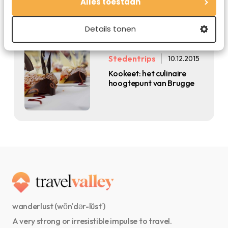
Alles toestaan
Details tonen
Stedentrips
10.12.2015
Kookeet: het culinaire
hoogtepunt van Brugge
wanderlust (wŏn′dər-lŭst′)
A very strong or irresistible impulse to travel.