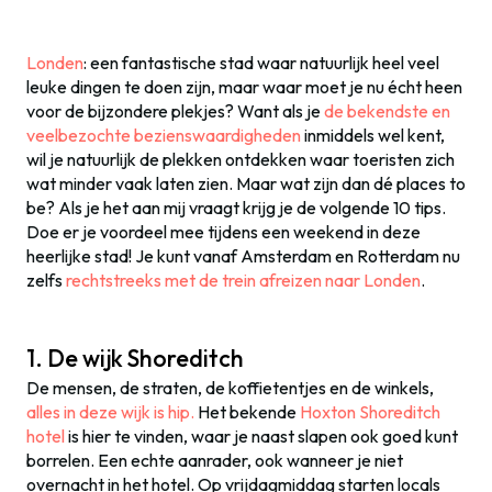
Londen
: een fantastische stad waar natuurlijk heel veel
leuke dingen te doen zijn, maar waar moet je nu écht heen
voor de bijzondere plekjes? Want als je
de bekendste en
veelbezochte bezienswaardigheden
inmiddels wel kent,
wil je natuurlijk de plekken ontdekken waar toeristen zich
wat minder vaak laten zien. Maar wat zijn dan dé places to
be? Als je het aan mij vraagt krijg je de volgende 10 tips.
Doe er je voordeel mee tijdens een weekend in deze
heerlijke stad! Je kunt vanaf Amsterdam en Rotterdam nu
zelfs
rechtstreeks met de trein afreizen naar Londen
.
1. De wijk Shoreditch
De mensen, de straten, de koffietentjes en de winkels,
alles in deze wijk is hip.
Het bekende
Hoxton Shoreditch
hotel
is hier te vinden, waar je naast slapen ook goed kunt
borrelen. Een echte aanrader, ook wanneer je niet
overnacht in het hotel. Op vrijdagmiddag starten locals