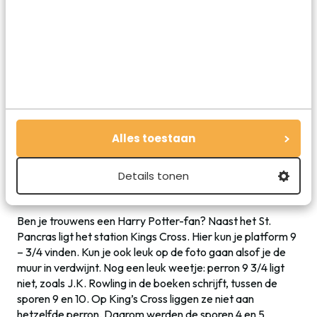
Lekker uit eten!
8. St. Pancras International
Het St. Pancras International is een treinstation, maar ook
een redelijk nieuw winkelcentrum. Heb je geen trein te
halen, maar wil je gewoon bij
de winkels
kijken? Dan kun je
Alles toestaan
onder andere terecht bij Fatface en moet je absoluut de
garlic fries bij
Fineburger & Co
bestellen. Ben je er in de
Details tonen
ochtend en sla je de garlic fries liever nog even over? Haal
dan een groene smoothie bij
The Sourced Market
.
Ben je trouwens een Harry Potter-fan? Naast het St.
Pancras ligt het station Kings Cross. Hier kun je platform 9
– 3/4 vinden. Kun je ook leuk op de foto gaan alsof je de
muur in verdwijnt. Nog een leuk weetje: perron 9 3/4 ligt
niet, zoals J.K. Rowling in de boeken schrijft, tussen de
sporen 9 en 10. Op King’s Cross liggen ze niet aan
hetzelfde perron. Daarom werden de sporen 4 en 5