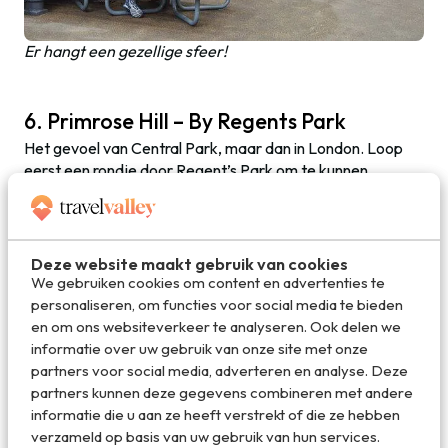
Er hangt een gezellige sfeer!
6. Primrose Hill – By Regents Park
Het gevoel van Central Park, maar dan in London. Loop
eerst een rondje door Regent’s Park om te kunnen
genieten van sporters en picknicksessies. Niet veel verder
kom je de
Zoo
van Londen tegen. De dierentuin is niet
groot, maar wel leuk opgezet.
Deze website maakt gebruik van cookies
Nadat je de Zoo bent gepasseerd kun je Primrose Hill
We gebruiken cookies om content en advertenties te
beklimmen. Een, op het eerste gezicht, helemaal niet zo’n
personaliseren, om functies voor social media te bieden
hoge heuvel in het park. Echter, wanneer jij, toch buiten
en om ons websiteverkeer te analyseren. Ook delen we
adem, boven bent gekomen, heb je een fantastisch
informatie over uw gebruik van onze site met onze
uitzicht over de stad. Je ziet vanaf hier de London Eye, de
partners voor social media, adverteren en analyse. Deze
Thames, het Financial District en natuurlijk de Tower
partners kunnen deze gegevens combineren met andere
Bridge.
informatie die u aan ze heeft verstrekt of die ze hebben
verzameld op basis van uw gebruik van hun services.