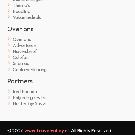
Thema’s
Roadtrip
Vakantiedeals
Over ons
Over ons
Adverteren
Nieuwsbrief
Colofon
Sitemap
Cookieverklaring
Partners
Red Banana
Briljante geesten
Hosted by: Savvii
© 2026
www.travelvalley.nl
. All Rights Reserved.