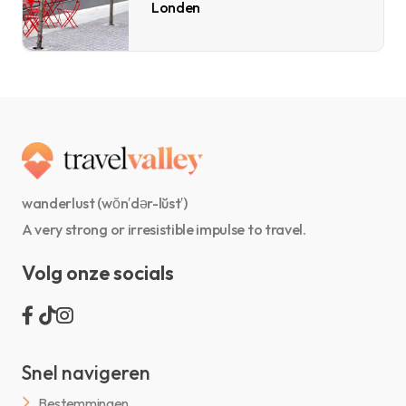
Londen
wanderlust (wŏn′dər-lŭst′)
A very strong or irresistible impulse to travel.
Volg onze socials
Snel navigeren
Bestemmingen