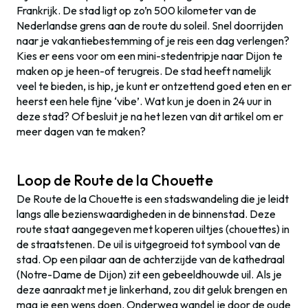
Frankrijk. De stad ligt op zo’n 500 kilometer van de
Nederlandse grens aan de route du soleil. Snel doorrijden
naar je vakantiebestemming of je reis een dag verlengen?
Kies er eens voor om een mini-stedentripje naar Dijon te
maken op je heen-of terugreis. De stad heeft namelijk
veel te bieden, is hip, je kunt er ontzettend goed eten en er
heerst een hele fijne ‘vibe’. Wat kun je doen in 24 uur in
deze stad? Of besluit je na het lezen van dit artikel om er
meer dagen van te maken?
Loop de Route de la Chouette
De Route de la Chouette is een stadswandeling die je leidt
langs alle bezienswaardigheden in de binnenstad. Deze
route staat aangegeven met koperen uiltjes (chouettes) in
de straatstenen. De uil is uitgegroeid tot symbool van de
stad. Op een pilaar aan de achterzijde van de kathedraal
(Notre-Dame de Dijon) zit een gebeeldhouwde uil. Als je
deze aanraakt met je linkerhand, zou dit geluk brengen en
mag je een wens doen. Onderweg wandel je door de oude