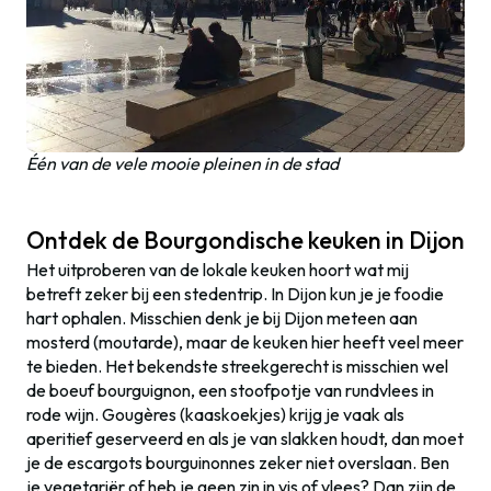
Één van de vele mooie pleinen in de stad
Ontdek de Bourgondische keuken in Dijon
Het uitproberen van de lokale keuken hoort wat mij
betreft zeker bij een stedentrip. In Dijon kun je je foodie
hart ophalen. Misschien denk je bij Dijon meteen aan
mosterd (moutarde), maar de keuken hier heeft veel meer
te bieden. Het bekendste streekgerecht is misschien wel
de boeuf bourguignon, een stoofpotje van rundvlees in
rode wijn. Gougères (kaaskoekjes) krijg je vaak als
aperitief geserveerd en als je van slakken houdt, dan moet
je de escargots bourguinonnes zeker niet overslaan. Ben
je vegetariër of heb je geen zin in vis of vlees? Dan zijn de