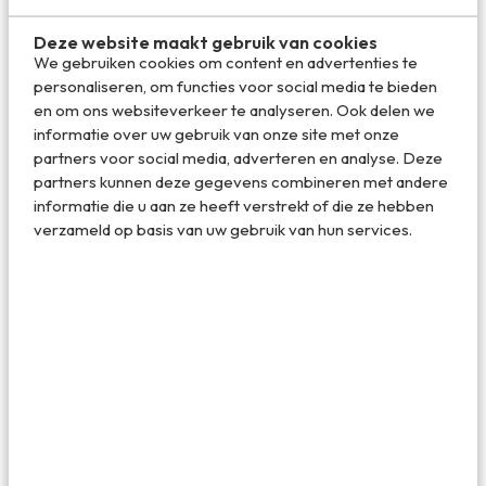
Breng een bezoek aan het Musée des
Deze website maakt gebruik van cookies
We gebruiken cookies om content en advertenties te
beaux-arts de Dijon
personaliseren, om functies voor social media te bieden
Het museum voor de schone kunsten is één van de
en om ons websiteverkeer te analyseren. Ook delen we
grootste musea van Frankrijk en heeft een heel
informatie over uw gebruik van onze site met onze
uitgebreide collectie met kunst van de middeleeuwen tot
partners voor social media, adverteren en analyse. Deze
de twintigste eeuw. Niet alleen de collectie is bijzonder,
partners kunnen deze gegevens combineren met andere
ook het paleis (Palais des ducs) waarin het museum
informatie die u aan ze heeft verstrekt of die ze hebben
gevestigd is. Je kunt je hier gemakkelijk een (halve) dag
verzameld op basis van uw gebruik van hun services.
vermaken, maar zoveel tijd heb je misschien niet. Het
museum is gratis toegankelijk, dus loop gerust even binnen
voor een uurtje en bezoek een collectie die je aanspreekt.