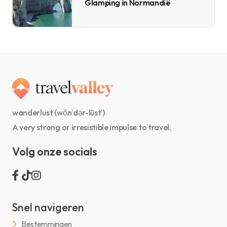
Glamping in Normandië
wanderlust (wŏn′dər-lŭst′)
A very strong or irresistible impulse to travel.
Volg onze socials
Snel navigeren
Bestemmingen