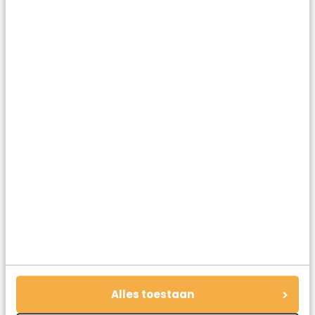
Achterkant van het Musée des beaux-arts
Alles toestaan