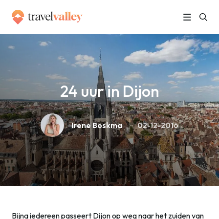
»
Home
24 uur in Dijon
24 uur in Dijon
Irene Boskma
02-12-2016
Bijna iedereen passeert Dijon op weg naar het zuiden van