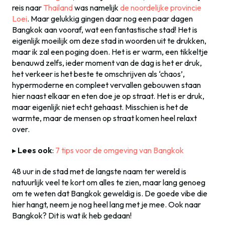
reis naar
Thailand
was namelijk
de noordelijke provincie
Loei
. Maar gelukkig gingen daar nog een paar dagen
Bangkok aan vooraf, wat een fantastische stad! Het is
eigenlijk moeilijk om deze stad in woorden uit te drukken,
maar ik zal een poging doen. Het is er warm, een tikkeltje
benauwd zelfs, ieder moment van de dag is het er druk,
het verkeer is het beste te omschrijven als ‘chaos’,
hypermoderne en compleet vervallen gebouwen staan
hier naast elkaar en eten doe je op straat. Het is er druk,
maar eigenlijk niet echt gehaast. Misschien is het de
warmte, maar de mensen op straat komen heel relaxt
over.
▸
Lees ook
:
7 tips voor de omgeving van Bangkok
48 uur in de stad met de langste naam ter wereld is
natuurlijk veel te kort om alles te zien, maar lang genoeg
om te weten dat Bangkok geweldig is. De goede vibe die
hier hangt, neem je nog heel lang met je mee. Ook naar
Bangkok? Dit is wat ik heb gedaan!