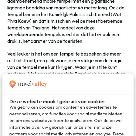
adembenemend mooie tempel met een gigantische
liggende boeddha van maar liefst 46 meter lang. Ook de
tempel binnenin het Koninklijk Paleis is schitterend (Wat
Phra Kaew) en dat is misschien wel de meest beroemde
tempel van Thailand. Het nadeel van deze
wereldberoemde tempels is echter dat het er ook echt
druk is, het barst er van de toeristen.
Veel leuker is het om een tempel te bezoeken die meer
rust uitstraalt, een plek waar je een stukje van de magie
van de tempel mee kunt krijgen. Waar je in stilte kunt
genieten. Met zoveel tempels in Bangkok is het misschien
lastig om te kiezen, maar Wat Ratcha o-rot is wat mij
betreft een aanrader. Je vindt deze tempel op een
prachtige rustige plek, midden in een normale woonwijk en
dus je ziet ook meteen hoe de mensen in Bangkok écht
Deze website maakt gebruik van cookies
We gebruiken cookies om content en advertenties te
wonen.
personaliseren, om functies voor social media te bieden
en om ons websiteverkeer te analyseren. Ook delen we
informatie over uw gebruik van onze site met onze
partners voor social media, adverteren en analyse. Deze