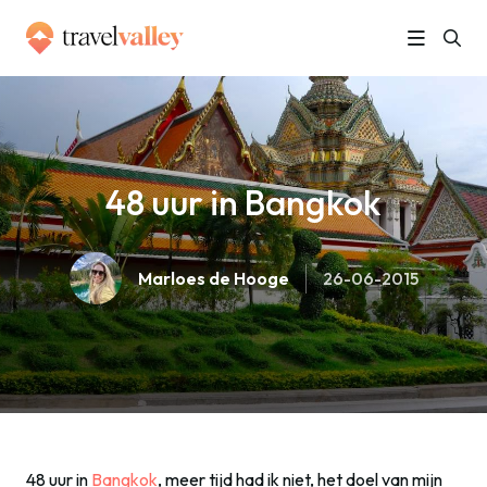
»
Home
48 uur in Bangkok
48 uur in Bangkok
Marloes de Hooge
26-06-2015
48 uur in
Bangkok
, meer tijd had ik niet, het doel van mijn