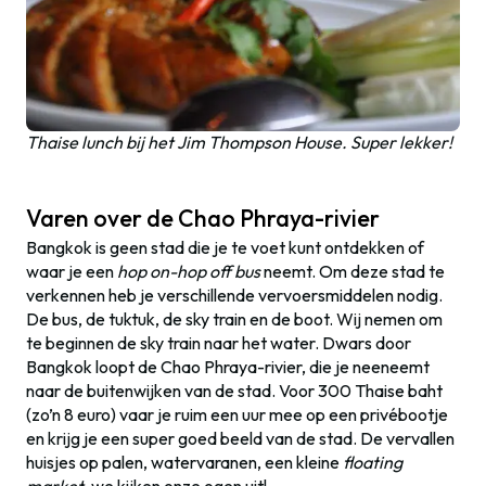
Thaise lunch bij het Jim Thompson House. Super lekker!
Varen over de Chao Phraya-rivier
Bangkok is geen stad die je te voet kunt ontdekken of
waar je een
hop on-hop off bus
neemt. Om deze stad te
verkennen heb je verschillende vervoersmiddelen nodig.
De bus, de tuktuk, de sky train en de boot. Wij nemen om
te beginnen de sky train naar het water. Dwars door
Bangkok loopt de Chao Phraya-rivier, die je neeneemt
naar de buitenwijken van de stad. Voor 300 Thaise baht
(zo’n 8 euro) vaar je ruim een uur mee op een privébootje
en krijg je een super goed beeld van de stad. De vervallen
huisjes op palen, watervaranen, een kleine
floating
market
, we kijken onze ogen uit!