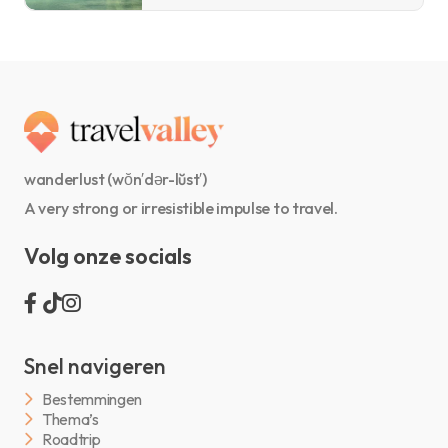
wanderlust (wŏn′dər-lŭst′)
A very strong or irresistible impulse to travel.
Volg onze socials
Snel navigeren
Bestemmingen
Thema’s
Roadtrip