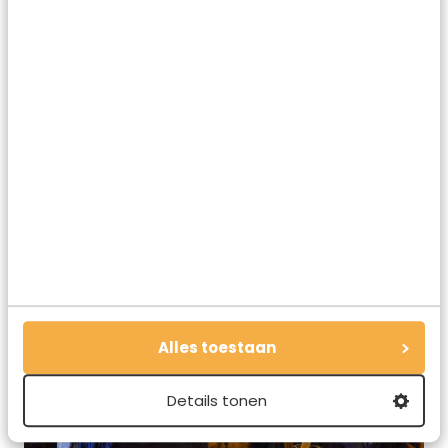
De cocktails smaken naar meer, de guacemole is perfect
en het is ook een heel gezellige bar. Maar het is toch vooral
het feit dat het zo’n verscholen plek is, dat je echt moet
weten, anders zou je er nooit belanden. La Candelaria ligt
overigens aan de noordkant van de wijk Marais.
Adres
: 52 Rue de Saintonge, Parijs
Alles toestaan
Details tonen