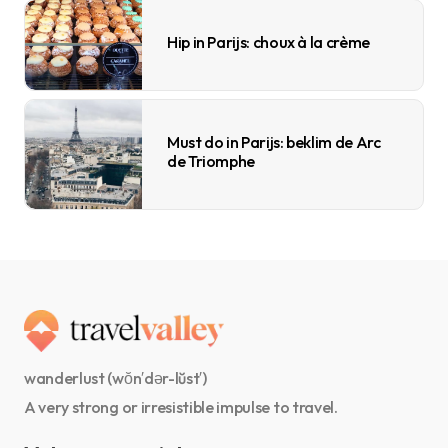
Hip in Parijs: choux à la crème
Must do in Parijs: beklim de Arc
de Triomphe
wanderlust (wŏn′dər-lŭst′)
A very strong or irresistible impulse to travel.