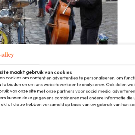
ite maakt gebruik van cookies
n cookies om content en advertenties te personaliseren, om funct
a te bieden en om ons websiteverkeer te analyseren. Ook delen we 
ruik van onze site met onze partners voor social media, adverteren
!
ers kunnen deze gegevens combineren met andere informatie die u
rekt of die ze hebben verzameld op basis van uw gebruik van hun se
jzonder te noemen.. Zo hebben alle kamers gratis WiFi en
 ronddraaiende 360° Bar&Lounge is tevens iets wat je
 tevens een hostel en voor ieder budget toegankelijk. Het