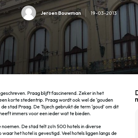
Jeroen Bouwman
19-03-2013
D
geschreven. Praag blijft fascinerend. Zeker in het
een korte stedentrip. Praag wordt ook wel de ‘gouden
de stad Praag. De Tsjech gebruikt de term ‘goud’ om dit
g heeft immers voor een ieder wat te bieden.
te noemen. De stad telt zo’n 500 hotels in diverse
p waar het hotel is gevestigd. Veel hotels liggen langs de