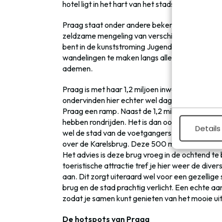
hotel ligt in het hart van het stadscentrum van 
Praag staat onder andere bekend om haar 20
zeldzame mengeling van verschillende bouwstijl
bent in de kunststroming Jugendstil dan ben je i
wandelingen te maken langs allerlei verschille
ademen.
Praag is met haar 1,2 miljoen inwoners een dru
ondervinden hier echter wel dagelijks de proble
Praag een ramp. Naast de 1,2 miljoen inwoners l
hebben rondrijden. Het is dan ook een veradem
Details
wel de stad van de voetgangers genoemd. Een 
over de Karelsbrug. Deze 500 meter lange brug
Het advies is deze brug vroeg in de ochtend te
toeristische attractie tref je hier weer de div
aan. Dit zorgt uiteraard wel voor een gezellige 
brug en de stad prachtig verlicht. Een echte a
zodat je samen kunt genieten van het mooie uit
De hotspots van Praag