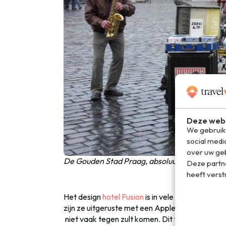
Deze webs
We gebruike
social medi
over uw geb
De Gouden Stad Praag, absoluut een must see
Deze partn
heeft verst
Het design
hotel Fusion
is in vele opzichten bi
zijn ze uitgeruste met een Apple-televisie. De
niet vaak tegen zult komen. Dit trendy hotel is