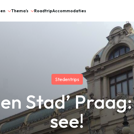
gen
Thema’s
Roadtrip
Accommodaties
Stedentrips
en Stad’ Praag:
see!