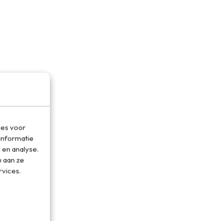
ies voor
informatie
 en analyse.
 aan ze
rvices.