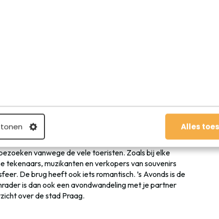
Praag, nabij alle toeristische hoogtepunten.
0 kerken. Deze historische gebouwen vormen een
en en architecturen. Als je bijvoorbeeld geïnteresseerd
n Praag in de goede stad. Er zijn diverse korte en lange
nde gebouwen, zalen en winkels die deze kunststroming
kke en levendige stad. De inwoners van Praag
men van. Zoals in iedere grote stad is ook het verkeer in
ijkt de stad ook wel 1,2 miljoen auto’s op de weg te
ing om in het centrum te lopen. Praag wordt namelijk ook
 tonen
Alles toe
tip voor iedere bezoeker van Praag is een wandeling
 is een van de toeristische hoogtepunten van Praag.
 bezoeken vanwege de vele toeristen. Zoals bij elke
erse tekenaars, muzikanten en verkopers van souvenirs
sfeer. De brug heeft ook iets romantisch. ’s Avonds is de
anrader is dan ook een avondwandeling met je partner
zicht over de stad Praag.