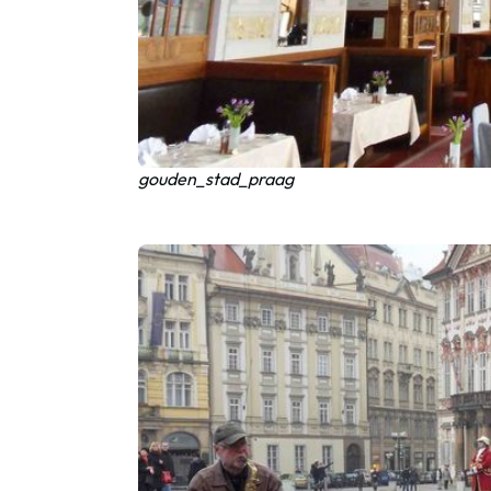
gouden_stad_praag