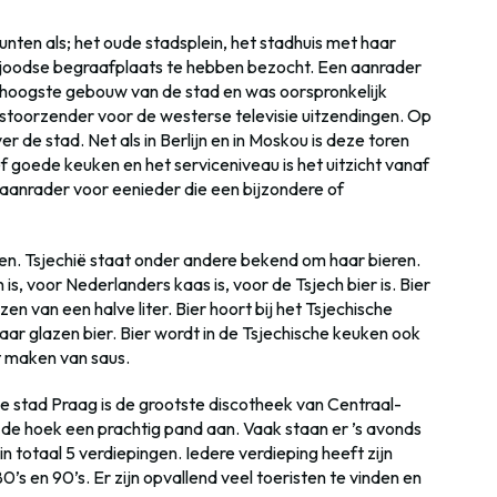
ten als; het oude stadsplein, het stadhuis met haar
e joodse begraafplaats te hebben bezocht. Een aanrader
t hoogste gebouw van de stad en was oorspronkelijk
 stoorzender voor de westerse televisie uitzendingen. Op
r de stad. Net als in Berlijn en in Moskou is deze toren
f goede keuken en het serviceniveau is het uitzicht vanaf
 aanrader voor eenieder die een bijzondere of
nken. Tsjechië staat onder andere bekend om haar bieren.
 is, voor Nederlanders kaas is, voor de Tsjech bier is. Bier
zen van een halve liter. Bier hoort bij het Tsjechische
aar glazen bier. Bier wordt in de Tsjechische keuken ook
et maken van saus.
e stad Praag is de grootste discotheek van Centraal-
p de hoek een prachtig pand aan. Vaak staan er ’s avonds
in totaal 5 verdiepingen. Iedere verdieping heeft zijn
’s en 90’s. Er zijn opvallend veel toeristen te vinden en