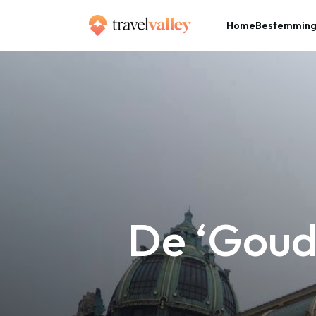
Home
Bestemmin
»
Home
De ‘Gouden Stad’ Praag: een must see!
De ‘Goud