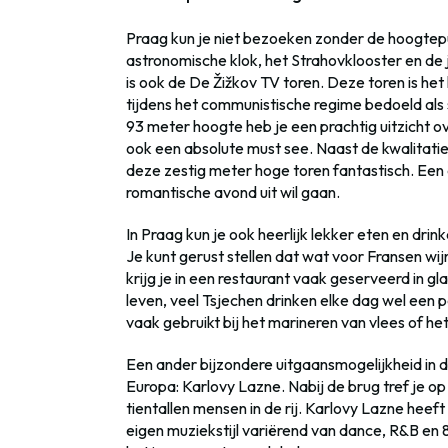
Praag kun je niet bezoeken zonder de hoogtepun
astronomische klok, het Strahovklooster en d
is ook de De Žižkov TV toren. Deze toren is he
tijdens het communistische regime bedoeld als
93 meter hoogte heb je een prachtig uitzicht ove
ook een absolute must see. Naast de kwalitatie
deze zestig meter hoge toren fantastisch. Een
romantische avond uit wil gaan.
In Praag kun je ook heerlijk lekker eten en dri
Je kunt gerust stellen dat wat voor Fransen wijn
krijg je in een restaurant vaak geserveerd in gla
leven, veel Tsjechen drinken elke dag wel een p
vaak gebruikt bij het marineren van vlees of h
Een ander bijzondere uitgaansmogelijkheid in d
Europa: Karlovy Lazne. Nabij de brug tref je o
tientallen mensen in de rij. Karlovy Lazne heeft 
eigen muziekstijl variërend van dance, R&B en 80