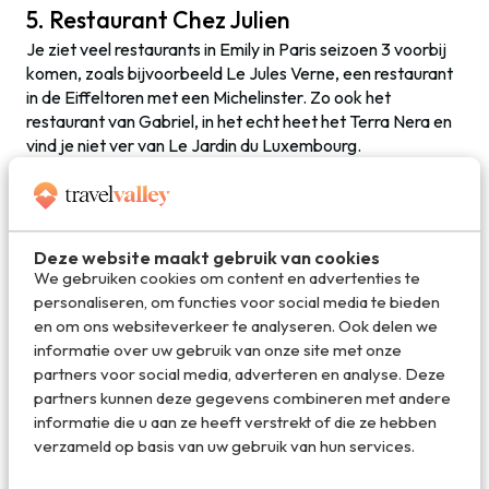
5. Restaurant Chez Julien
Je ziet veel restaurants in Emily in Paris seizoen 3 voorbij
komen, zoals bijvoorbeeld Le Jules Verne, een restaurant
in de Eiffeltoren met een Michelinster. Zo ook het
restaurant van Gabriel, in het echt heet het Terra Nera en
vind je niet ver van Le Jardin du Luxembourg.
Leuker nog is Restaurant Chez Julien waar Emily en Mindy
lunchen in de laatste aflevering. Het ligt vlakbij Hôtel de
Ville en je kunt er ook écht heel lekker eten. Om de hoek
Deze website maakt gebruik van cookies
vind je Rue des Barres, een smal steegje met in de zomer
We gebruiken cookies om content en advertenties te
leuke terrassen.
personaliseren, om functies voor social media te bieden
en om ons websiteverkeer te analyseren. Ook delen we
informatie over uw gebruik van onze site met onze
partners voor social media, adverteren en analyse. Deze
partners kunnen deze gegevens combineren met andere
Nog meer hotspots in Emily in Paris
informatie die u aan ze heeft verstrekt of die ze hebben
verzameld op basis van uw gebruik van hun services.
Er komen nog meer hotspots in de serie voorbij die ook al
in eerdere seizoenen te zien waren zoals: