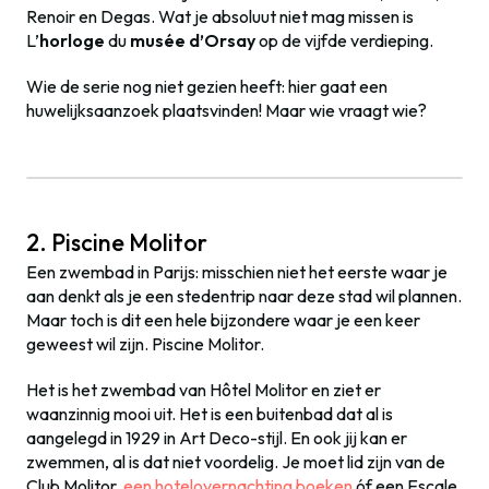
Renoir en Degas. Wat je absoluut niet mag missen is
L’
horloge
du
musée d’Orsay
op de vijfde verdieping.
Wie de serie nog niet gezien heeft: hier gaat een
huwelijksaanzoek plaatsvinden! Maar wie vraagt wie?
2. Piscine Molitor
Een zwembad in Parijs: misschien niet het eerste waar je
aan denkt als je een stedentrip naar deze stad wil plannen.
Maar toch is dit een hele bijzondere waar je een keer
geweest wil zijn. Piscine Molitor.
Het is het zwembad van Hôtel Molitor en ziet er
waanzinnig mooi uit. Het is een buitenbad dat al is
aangelegd in 1929 in Art Deco-stijl. En ook jij kan er
zwemmen, al is dat niet voordelig. Je moet lid zijn van de
Club Molitor,
een hotelovernachting boeken
óf een Escale