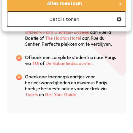
Alles toestaan
Reis met de trein. Boek online goedkope
treintickets naar Parijs via
NS International
.
Details tonen
Mooie hotels, in de stijl van Emily in Paris, zijn
citizenM Paris Champs-Élysées
aan Rue la
Boétie of
The Hoxton Hotel
aan Rue du
Sentier. Perfecte plekken om te verblijven.
Of boek een complete stedentrip naar Parijs
via
TUI
of
De Vakantiediscounter
.
Goedkope toegangskaartjes voor
bezienswaardigheden en musea in Parijs
boek je het beste online voor vertrek via
Tiqets
en
Get Your Guide
.