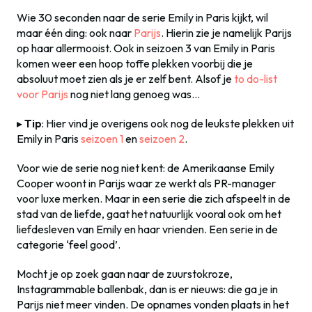
Wie 30 seconden naar de serie Emily in Paris kijkt, wil
maar één ding: ook naar
Parijs
. Hierin zie je namelijk Parijs
op haar allermooist. Ook in seizoen 3 van Emily in Paris
komen weer een hoop toffe plekken voorbij die je
absoluut moet zien als je er zelf bent. Alsof je
to do-list
voor Parijs
nog niet lang genoeg was…
▸
Tip
: Hier vind je overigens ook nog de leukste plekken uit
Emily in Paris
seizoen 1
en
seizoen 2
.
Voor wie de serie nog niet kent: de Amerikaanse Emily
Cooper woont in Parijs waar ze werkt als PR-manager
voor luxe merken. Maar in een serie die zich afspeelt in de
stad van de liefde, gaat het natuurlijk vooral ook om het
liefdesleven van Emily en haar vrienden. Een serie in de
categorie ‘feel good’.
Mocht je op zoek gaan naar de zuurstokroze,
Instagrammable ballenbak, dan is er nieuws: die ga je in
Parijs niet meer vinden. De opnames vonden plaats in het