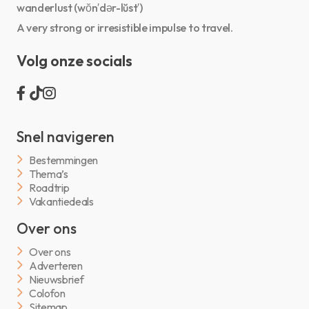
wanderlust (wŏn′dər-lŭst′)
A very strong or irresistible impulse to travel.
Volg onze socials
Snel navigeren
Bestemmingen
Thema’s
Roadtrip
Vakantiedeals
Over ons
Over ons
Adverteren
Nieuwsbrief
Colofon
Sitemap