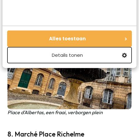
omringd door oude herenhuizen (in een mooie barokstijl).
Bijna vanzelfsprekend staar er een prachtige fontein in het
midden (je gaat er nog meer tegenkomen). Het plein is
misschien wat minder Provence en heeft een bijna Parijse
uitstraling. Populair bij fotografen en kunstenaars.
Alles toestaan
Details tonen
Place d’Albertas, een fraai, verborgen plein
8. Marché Place Richelme