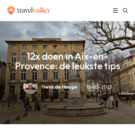
»
Home
12x doen in Aix-en-Provence: de leukste tips
12x doen in Aix-en-
Provence: de leukste tips
Henk de Hooge
15-03-2025