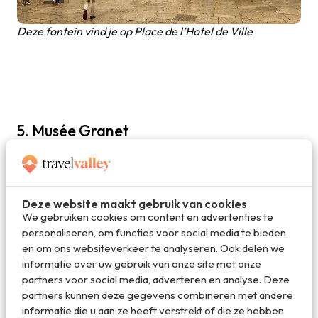
Deze fontein vind je op Place de l’Hotel de Ville
5. Musée Granet
Niet veel verder ligt het niet te missen Musée Granet. Het
is een van de belangrijkste musea van deze regio, met een
collectie kunstwerken van onder andere Rembrandt,
Ingres, Picasso en Cézanne. Het museum heeft naar
Deze website maakt gebruik van cookies
klassiek ook moderne kunst en is een must-visit voor
We gebruiken cookies om content en advertenties te
cultuurliefhebbers. De Granet XXe collectie,
personaliseren, om functies voor social media te bieden
ondergebracht in een oude kapel, hangen werken van
en om ons websiteverkeer te analyseren. Ook delen we
Picasso en Giacometti. Het museum ligt net buiten de
informatie over uw gebruik van onze site met onze
oude stad in het Quartier Mazarin.
partners voor social media, adverteren en analyse. Deze
partners kunnen deze gegevens combineren met andere
informatie die u aan ze heeft verstrekt of die ze hebben