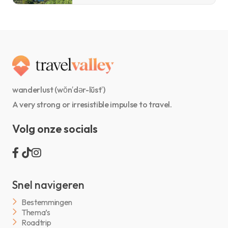
wanderlust (wŏn′dər-lŭst′)
A very strong or irresistible impulse to travel.
Volg onze socials
Snel navigeren
Bestemmingen
Thema’s
Roadtrip