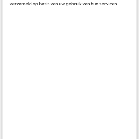
verzameld op basis van uw gebruik van hun services.
Moderne en klassieke kunst in Musée Granet
6. De beste bakker van de stad: Jacob’s
Boulangerie
Je kunt niet door een Franse stad lopen zonder dat je bij
een bakker binnen loopt. Vlakbij Musée Granet vind je in
een fotogeniek pandje. Boulangerie Jacob’s, een
ambachtelijke bakkerij die bekend is om zijn knapperige
baguettes, boterige croissants en traditionele broden en
bijzondere gebakjes. Het is ook een kleine eetgelegenheid