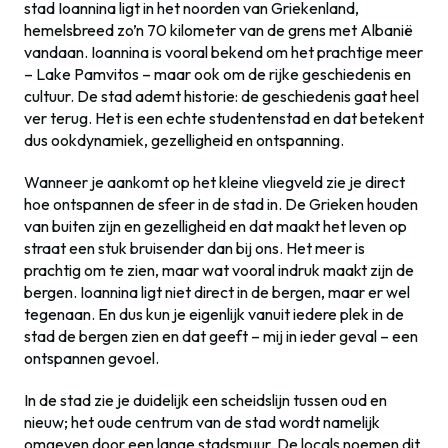
stad Ioannina ligt in het noorden van Griekenland,
hemelsbreed zo’n 70 kilometer van de grens met Albanië
vandaan. Ioannina is vooral bekend om het prachtige meer
– Lake Pamvitos – maar ook om de rijke geschiedenis en
cultuur. De stad ademt historie: de geschiedenis gaat heel
ver terug. Het is een echte studentenstad en dat betekent
dus ookdynamiek, gezelligheid en ontspanning.
Wanneer je aankomt op het kleine vliegveld zie je direct
hoe ontspannen de sfeer in de stad in. De Grieken houden
van buiten zijn en gezelligheid en dat maakt het leven op
straat een stuk bruisender dan bij ons. Het meer is
prachtig om te zien, maar wat vooral indruk maakt zijn de
bergen. Ioannina ligt niet direct in de bergen, maar er wel
tegenaan. En dus kun je eigenlijk vanuit iedere plek in de
stad de bergen zien en dat geeft – mij in ieder geval – een
ontspannen gevoel.
In de stad zie je duidelijk een scheidslijn tussen oud en
nieuw; het oude centrum van de stad wordt namelijk
omgeven door een lange stadsmuur. De locals noemen dit