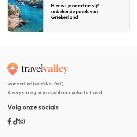
Hier wil je naartoe: vijf
onbekende parels van
Griekenland
wanderlust (wŏn′dər-lŭst′)
A very strong or irresistible impulse to travel.
Volg onze socials