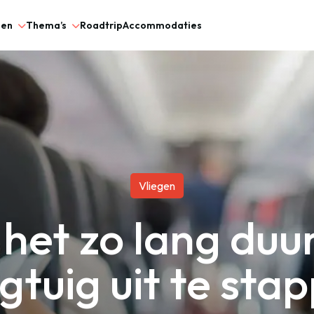
gen
Thema’s
Roadtrip
Accommodaties
Vliegen
et zo lang duu
egtuig uit te sta