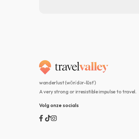
wanderlust (wŏn′dər-lŭst′)
A very strong or irresistible impulse to travel.
Volg onze socials