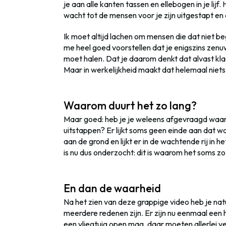
je aan alle kanten tassen en ellebogen in je lijf.
wacht tot de mensen voor je zijn uitgestapt en 
Ik moet altijd lachen om mensen die dat niet beg
me heel goed voorstellen dat je enigszins zenu
moet halen. Dat je daarom denkt dat alvast kl
Maar in werkelijkheid maakt dat helemaal niets u
Waarom duurt het zo lang?
Maar goed: heb je je weleens afgevraagd waaró
uitstappen? Er lijkt soms geen einde aan dat w
aan de grond en lijkt er in de wachtende rij in 
is nu dus onderzocht: dit is waarom het soms zo 
En dan de waarheid
Na het zien van deze grappige video heb je nat
meerdere redenen zijn. Er zijn nu eenmaal een 
een vliegtuig open mag, daar moeten allerlei v