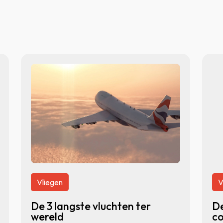
Vliegen
V
De 3 langste vluchten ter
De
wereld
co