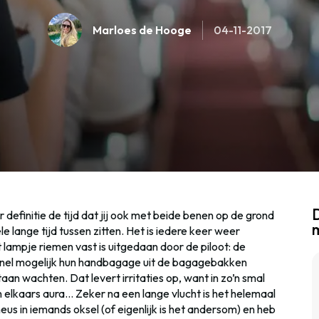
Marloes de Hooge
04-11-2017
D
r definitie de tijd dat jij ook met beide benen op de grond
e lange tijd tussen zitten. Het is iedere keer weer
 lampje riemen vast is uitgedaan door de piloot: de
snel mogelijk hun handbagage uit de bagagebakken
an wachten. Dat levert irritaties op, want in zo’n smal
 elkaars aura… Zeker na een lange vlucht is het helemaal
neus in iemands oksel (of eigenlijk is het andersom) en heb