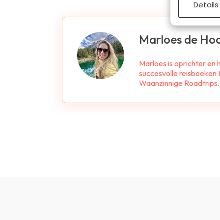
Details
Marloes de Ho
Marloes is oprichter en
succesvolle reisboeken B
Waanzinnige Roadtrips. Z