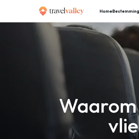
Home
Bestemmin
»
Home
Waarom het zo lang duurt om een vliegtuig uit te stappen
Waarom h
vli