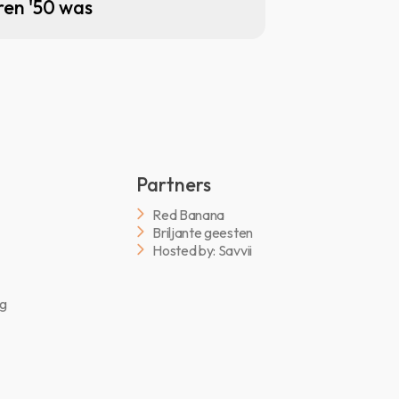
ren '50 was
Partners
Red Banana
Briljante geesten
Hosted by: Savvii
ng