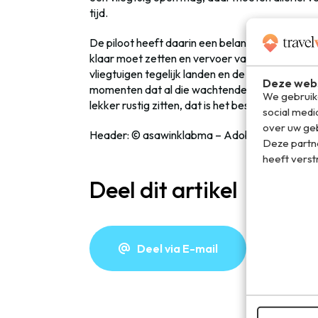
tijd.
De piloot heeft daarin een belangrijke taak, 
klaar moet zetten en vervoer van de parkeerp
vliegtuigen tegelijk landen en de gate bijvoorbeel
Deze webs
momenten dat al die wachtende mensen in het
We gebruike
lekker rustig zitten, dat is het beste voor ieder
social medi
over uw geb
Header: © asawinklabma – Adobe Stock
Deze partn
heeft verst
Deel dit artikel
Deel via E-mail
De