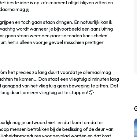
 Het beste idee is op zo’n moment altijd: blijven zitten en
daarna mag jij.
rijpen en toch gaan staan dringen. En natuurlijk kan ik
wachtig wordt wanneer je bijvoorbeeld een aansluiting
aar gaan staan weer een paar seconden kan schelen.
it, het is alleen voor je gevoel misschien prettiger.
m het precies zo lang duurt voordat je allemaal mag
achten te komen… Dan staat een vliegtuig al minuten lang
het gangpad van het vliegtuig geen beweging te zitten. Dat
lang duurt om een vliegtuig uit te stappen! 🙂
uurlijk nog je antwoord niet, en dat komt omdat er
hoop mensen betrokken bij de beslissing of de deur van
eiligheidsprocedures voor gevolgd worden en dat kost