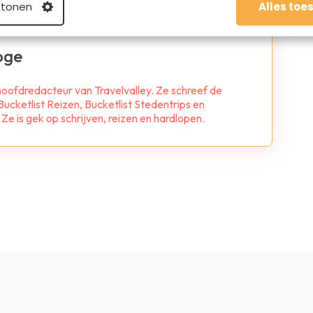
 tonen
Alles toe
oge
 hoofdredacteur van Travelvalley. Ze schreef de
ucketlist Reizen, Bucketlist Stedentrips en
e is gek op schrijven, reizen en hardlopen.