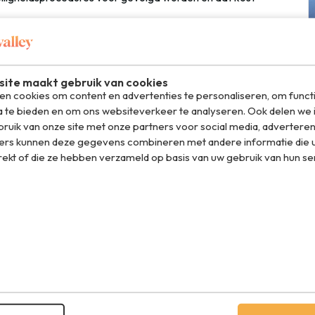
maar zeker ook het grondpersoneel dat eventueel een trap
laats naar de gate moet regelen. Wanneer er veel
d niet vrij is, gaat er tijd verloren. En dat zijn de
ite maakt gebruik van cookies
 gangpad beginnen te stampvoeten. Blijft voortaan maar
n cookies om content en advertenties te personaliseren, om funct
een!
a te bieden en om ons websiteverkeer te analyseren. Ook delen we 
ruik van onze site met onze partners voor social media, adverteren
ers kunnen deze gegevens combineren met andere informatie die u
rekt of die ze hebben verzameld op basis van uw gebruik van hun se
el op WhatsApp