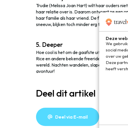
Trudie (Melissa Joan Hart) wilt haar ouders nie
haar relatie over is. Daarom ontvoert ze een o
haar familie als haar vriend. De feestdagen doo
sneeuw, blijken toch minder erg te zijn dan ver
Deze webs
We gebruike
5. Deeper
social medi
Hoe cool is het om de gaafste uitdagingen aan 
over uw geb
Rice en andere bekende freeriders gaan snowb
Deze partn
wereld. Nachten wandelen, slapen op toppen v
heeft verst
avontuur!
Deel dit artikel
Deel via E-mail
De