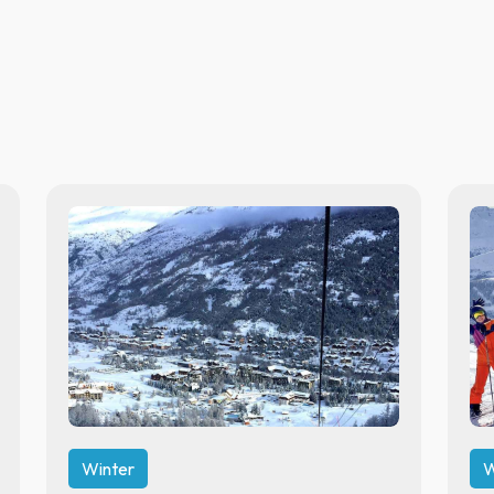
Winter
W