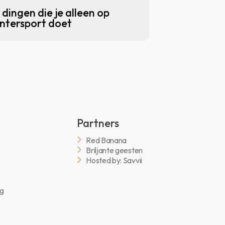
 dingen die je alleen op
ntersport doet
Partners
Red Banana
Briljante geesten
Hosted by: Savvii
ng