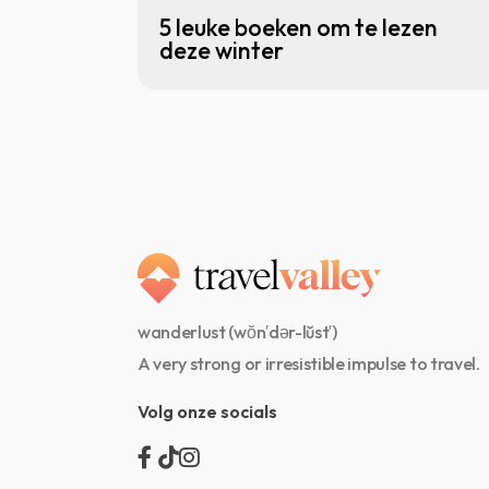
5 leuke boeken om te lezen
deze winter
wanderlust (wŏn′dər-lŭst′)
A very strong or irresistible impulse to travel.
Volg onze socials