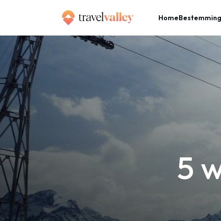
Home
Bestemmin
»
Home
5 winterse Netflix-tips
5 w