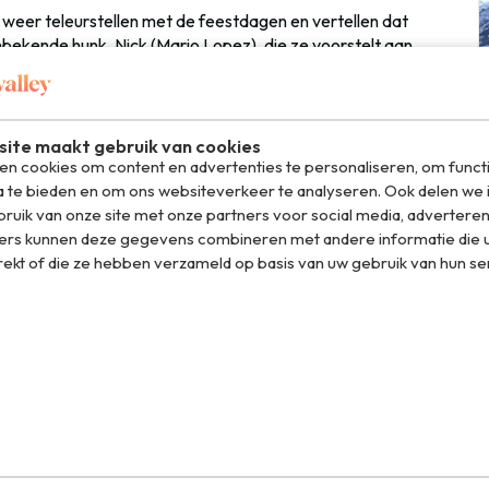
t weer teleurstellen met de feestdagen en vertellen dat
nbekende hunk, Nick (Mario Lopez), die ze voorstelt aan
rbrengen met familie en spelletjes spelen in de witte
wacht.
ite maakt gebruik van cookies
n cookies om content en advertenties te personaliseren, om funct
a te bieden en om ons websiteverkeer te analyseren. Ook delen we 
te gaan op je board?! Jeremy Jones, Josh Dirksen, Travis
ruik van onze site met onze partners voor social media, adverteren
oarden in ongerepte natuurgebieden over de hele
ers kunnen deze gegevens combineren met andere informatie die u
an bergen terwijl het -20℃ is, sneeuwstormen, wat een
rekt of die ze hebben verzameld op basis van uw gebruik van hun se
el op WhatsApp