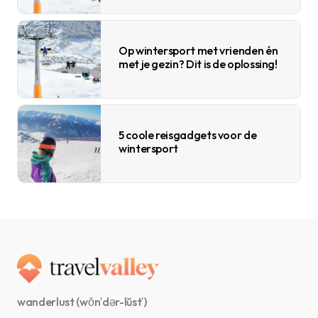
Op wintersport met vrienden én
met je gezin? Dit is de oplossing!
5 coole reisgadgets voor de
wintersport
wanderlust (wŏn′dər-lŭst′)