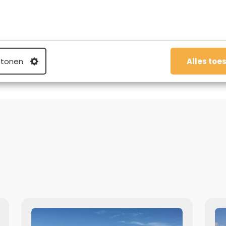
e is gek op schrijven, reizen en hardlopen.
 tonen
Alles toe