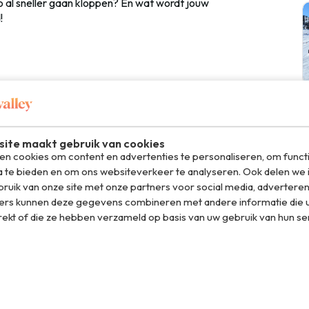
eo al sneller gaan kloppen? En wat wordt jouw
!
el op WhatsApp
ite maakt gebruik van cookies
n cookies om content en advertenties te personaliseren, om funct
a te bieden en om ons websiteverkeer te analyseren. Ook delen we 
ruik van onze site met onze partners voor social media, adverteren
ers kunnen deze gegevens combineren met andere informatie die u
rekt of die ze hebben verzameld op basis van uw gebruik van hun se
oge
 hoofdredacteur van Travelvalley. Ze schreef de
ucketlist Reizen, Bucketlist Stedentrips en