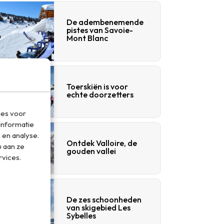
De adembenemende
pistes van Savoie-
Mont Blanc
Toerskiën is voor
echte doorzetters
ies voor
informatie
 en analyse.
Ontdek Valloire, de
 aan ze
gouden vallei
rvices.
De zes schoonheden
van skigebied Les
Sybelles