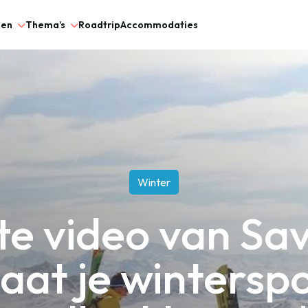
gen
Thema’s
Roadtrip
Accommodaties
Winter
te video van Sa
laat je wintersp