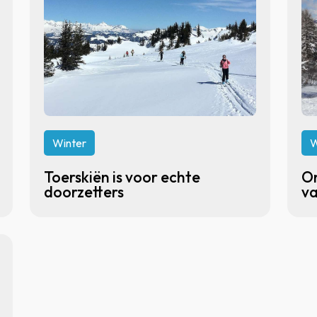
Winter
W
Toerskiën is voor echte
On
doorzetters
va