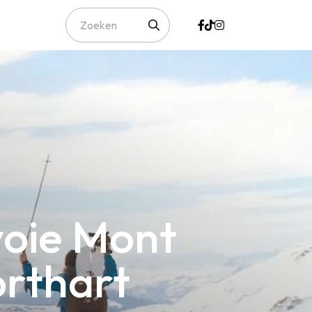
voie Mont
orthart