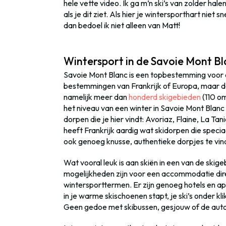
hele vette video. Ik ga m’n ski’s van zolder halen
als je dit ziet. Als hier je wintersporthart niet
dan bedoel ik niet alleen van Matt!
Wintersport in de Savoie Mont B
Savoie Mont Blanc is een topbestemming voor de
bestemmingen van Frankrijk of Europa, maar d
namelijk meer dan
honderd skigebieden
(110 om
het niveau van een winter in Savoie Mont Blanc l
dorpen die je hier vindt: Avoriaz, Flaine, La Tan
heeft Frankrijk aardig wat skidorpen die specia
ook genoeg knusse, authentieke dorpjes te vinde
Wat vooral leuk is aan skiën in een van de skig
mogelijkheden zijn voor een accommodatie direc
wintersporttermen. Er zijn genoeg hotels en ap
in je warme skischoenen stapt, je ski’s onder kli
Geen gedoe met skibussen, gesjouw of de auto i