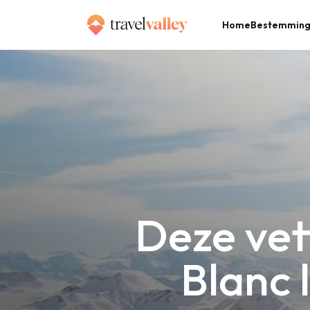
Home
Bestemmin
»
Home
Deze vette video van Savoie Mont Blanc laat je wintersporthart sneller kloppen!
Deze vet
Blanc 