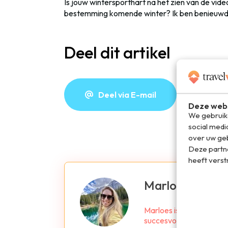
Is jouw wintersporthart na het zien van de vid
bestemming komende winter? Ik ben benieuwd
Deel dit artikel
Deel via E-mail
De
Deze webs
We gebruike
social medi
over uw geb
Deze partn
heeft verst
Marloes de Ho
Marloes is oprichter en
succesvolle reisboeken B