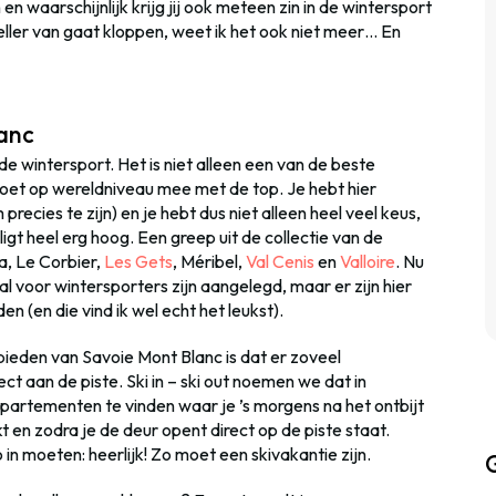
 en waarschijnlijk krijg jij ook meteen zin in de wintersport
 sneller van gaat kloppen, weet ik het ook niet meer… En
lanc
 wintersport. Het is niet alleen een van de beste
oet op wereldniveau mee met de top. Je hebt hier
 precies te zijn) en je hebt dus niet alleen heel veel keus,
igt heel erg hoog. Een greep uit de collectie van de
ia, Le Corbier,
Les Gets
, Méribel,
Val Cenis
en
Valloire
. Nu
al voor wintersporters zijn aangelegd, maar er zijn hier
n (en die vind ik wel echt het leukst).
ebieden van Savoie Mont Blanc is dat er zoveel
t aan de piste. Ski in – ski out noemen we dat in
partementen te vinden waar je ’s morgens na het ontbijt
kt en zodra je de deur opent direct op de piste staat.
n moeten: heerlijk! Zo moet een skivakantie zijn.