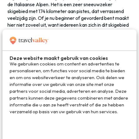
de Italiaanse Alpen. Het is een zeer sneeuwzeker
skigebied met 174 kilometer aan pistes, dat verrassend
veelzijdig zijn. Of je nu beginner of gevorderd bent maakt
hier niet zoveel uit, want iedereen kan zich in dit skigebied
heel goed vermaken. Val di Sole is ook relatief onbekend
bij Nederlandse wintersporters en dat maakt dit gebied
tot dé geheimtip van de Italiaanse Alpen. Wie weleens
eerder in Italië heeft geskied weet dat de Italiaanse
Deze website maakt gebruik van cookies
wintersport er eentje is die je niet snel gaat vergeten. Het
We gebruiken cookies om content en advertenties te
eten in de berghutten, de eindeloze uitzichten: dat wordt
personaliseren, om functies voor social media te bieden
genieten!
en om ons websiteverkeer te analyseren. Ook delen we
informatie over uw gebruik van onze site met onze
partners voor social media, adverteren en analyse. Deze
Overnachten tijdens Snowtribe
partners kunnen deze gegevens combineren met andere
Overnachten tijdens Snowtribe doe je in het Gaia
informatie die u aan ze heeft verstrekt of die ze hebben
Complex waarbij je de keuze hebt uit verschillende
verzameld op basis van uw gebruik van hun services.
soorten accommodaties. De Gaia appartementen zijn er
voor 4, 5 of 6 personen, waarbij je – in geval van 5 of 6
personen – ook nog de keuze hebt voor extra comfort
(meer ruimte). Het zijn knusse appartementen met veel