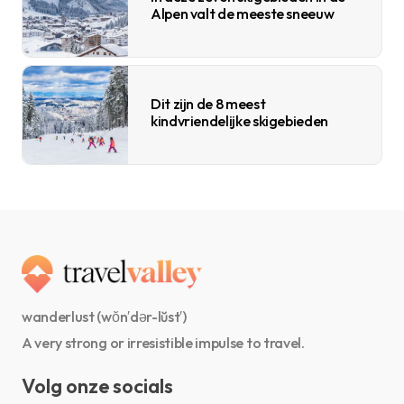
Alpen valt de meeste sneeuw
Dit zijn de 8 meest
kindvriendelijke skigebieden
wanderlust (wŏn′dər-lŭst′)
A very strong or irresistible impulse to travel.
Volg onze socials