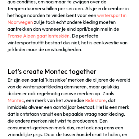
qua condities, om nog maar te zwijgen over de
temperatuurverschillen per seizoen. Als je in december in
het hoge noorden te vinden bent voor een
wintersport in
Noorwegen
zul je toch echt andere kleding moeten
aantrekken dan wanneer je eind april/begin mei in de
Franse Alpen gaat lenteskiën
. De perfecte
wintersportoutfit bestaat dus niet, het is een kwestie van
je kleden naar de omstandigheden.
Let’s create Montec together
Er zijn een aantal ‘klassieke’ merken die al jaren de wereld
van de wintersportkleding domineren, maar gelukkig
duiken er ook regelmatig nieuwe merken op. Zoals
Montec
, een merk van het Zweedse
Ridestore
, dat
inmiddels alweer een aantal jaar bestaat. Het is een merk
dat is ontstaan vanuit een bepaalde vraag naar kleding,
die andere merken niet wist te produceren. Een
consument-gedreven merk dus, met ook nog eens een
vriendelijke prijs. Door de tussenhandel eruit te halen, en