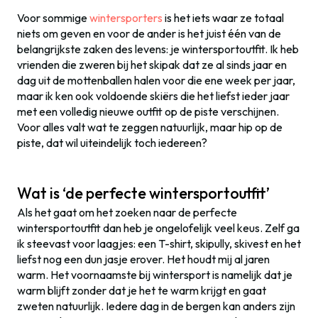
Voor sommige
wintersporters
is het iets waar ze totaal
niets om geven en voor de ander is het juist één van de
belangrijkste zaken des levens: je wintersportoutfit. Ik heb
vrienden die zweren bij het skipak dat ze al sinds jaar en
dag uit de mottenballen halen voor die ene week per jaar,
maar ik ken ook voldoende skiërs die het liefst ieder jaar
met een volledig nieuwe outfit op de piste verschijnen.
Voor alles valt wat te zeggen natuurlijk, maar hip op de
piste, dat wil uiteindelijk toch iedereen?
Wat is ‘de perfecte wintersportoutfit’
Als het gaat om het zoeken naar de perfecte
wintersportoutfit dan heb je ongelofelijk veel keus. Zelf ga
ik steevast voor laagjes: een T-shirt, skipully, skivest en het
liefst nog een dun jasje erover. Het houdt mij al jaren
warm. Het voornaamste bij wintersport is namelijk dat je
warm blijft zonder dat je het te warm krijgt en gaat
zweten natuurlijk. Iedere dag in de bergen kan anders zijn