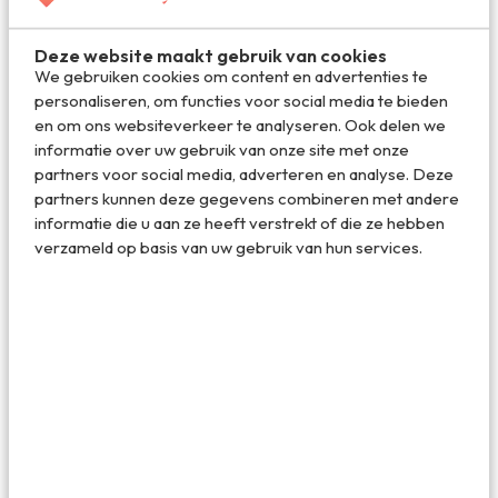
Je ziet eigenlijk direct al dat over veel kleine dingen is
nagedacht. De naden zijn waterdicht getaped, zakken
Deze website maakt gebruik van cookies
gaan dicht met magneten (dus de kans dat je iets verliest
We gebruiken cookies om content en advertenties te
is echt heel klein), er is een handig vakje voor je liftpas en
personaliseren, om functies voor social media te bieden
zelfs een vakje om je telefoon dicht op je lichaam te
en om ons websiteverkeer te analyseren. Ook delen we
dragen en zo dus warm te houden. Het zijn van die kleine
informatie over uw gebruik van onze site met onze
dingen die het verschil maken. Die een skidag net wat
partners voor social media, adverteren en analyse. Deze
prettiger maken, zodat je je geen seconde aan je outfit
partners kunnen deze gegevens combineren met andere
hoeft te storen. En het leuke is dat zowel de broek als de
informatie die u aan ze heeft verstrekt of die ze hebben
jas van Montec zich in een prijscategorie bevindt die qua
verzameld op basis van uw gebruik van hun services.
technische capaciteit vergelijkbaar is met ‘de gevestigde
orde in wintersportkledingland’, maar dan een stuk
betaalbaarder. Hip de bergen af hoeft dus gelukkig ook
helemaal niet zo duur te zijn!