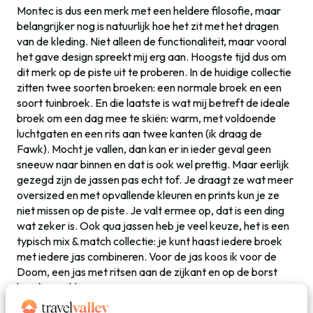
Montec is dus een merk met een heldere filosofie, maar
belangrijker nog is natuurlijk hoe het zit met het dragen
van de kleding. Niet alleen de functionaliteit, maar vooral
het gave design spreekt mij erg aan. Hoogste tijd dus om
dit merk op de piste uit te proberen. In de huidige collectie
zitten twee soorten broeken: een normale broek en een
soort tuinbroek. En die laatste is wat mij betreft de ideale
broek om een dag mee te skiën: warm, met voldoende
luchtgaten en een rits aan twee kanten (ik draag de
Fawk). Mocht je vallen, dan kan er in ieder geval geen
sneeuw naar binnen en dat is ook wel prettig. Maar eerlijk
gezegd zijn de jassen pas echt tof. Je draagt ze wat meer
oversized en met opvallende kleuren en prints kun je ze
niet missen op de piste. Je valt ermee op, dat is een ding
wat zeker is. Ook qua jassen heb je veel keuze, het is een
typisch mix & match collectie: je kunt haast iedere broek
met iedere jas combineren. Voor de jas koos ik voor de
Doom, een jas met ritsen aan de zijkant en op de borst
handige vakken.