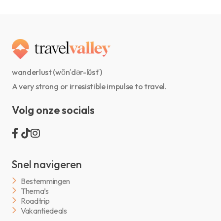
wanderlust (wŏn′dər-lŭst′)
A very strong or irresistible impulse to travel.
Volg onze socials
Snel navigeren
Bestemmingen
Thema’s
Roadtrip
Vakantiedeals