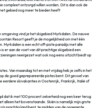
ie compleet ontzorgd willen worden. Dit is dan ook de
ie het gebied nog meer te bieden heeft
ige omgeving vind je het skigebied Myrkdalen. De nauwe
untain Resort geeft je de mogelijkheid om met één
. Myrkdalen is een echt off-piste paradijs met alle
is er aan de voet van dit prachtige skigebied een
rzieningen neergezet wat ook nog eens uitzicht biedt op
pistes. Van maandag tot en met vrijdag heb je zelfs in het
 op de goed geprepareerde pistes bent. Dit gevoel van
 eerdere skivakanties in Oostenrijk, Frankrijk, Italië of
uigd dat ik met 100 procent zekerheid nog een keer terug
t alleen het bovenstaande. Skiën is namelijk mijn grote
in zo’n prachtig land bent, te midden van de ongerepte