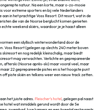
ongerepte natuur. Na een korte, maar o-zo-mooie
 is voor extreme sporters en bij vele Nederlanders
aan in het prachtige Voss Resort. Dit resort, wat in de
risten die van de Noorse berglucht komen genieten
ijn echte weekend skiërs, waardoor je je haast alleen
) vormen een idyllisch winterwonderland door de
. Voss Resort (gelegen op slechts 240 meter boven
s skiresort en nog redelijk kleinschalig, maar biedt
n skiresort mag verwachten. Verlichte en geprepareerde
ften, afterski (Noorse après-ski) maar vooral veel, maar
s maar 22 geprepareerde pistes en is het hoogste punt
n off piste skiën en telkens weer een nieuw track zetten.
aan het juiste adres.
Fleischer’s hotel
, gelegen pal naast
 luxe hotel wat inmiddels gerund wordt door de 5e
s area, zwembad, luxe kamers en een tweetal restaurants