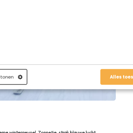
 tonen
Alles toe
eme wintergevoel. Zonnetje, strak blauwe lucht,