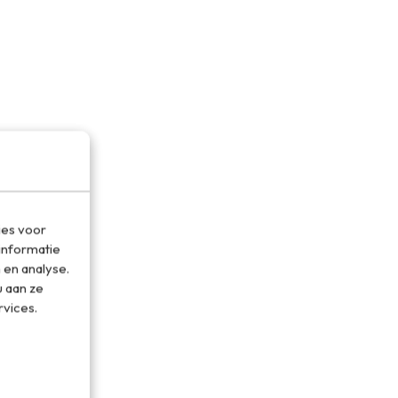
ies voor
informatie
 en analyse.
 aan ze
rvices.