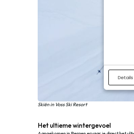
Details
Skiën in Voss Ski Resort
Het ultieme wintergevoel
Aangekomen in Bergen ervaar je direct het ulti