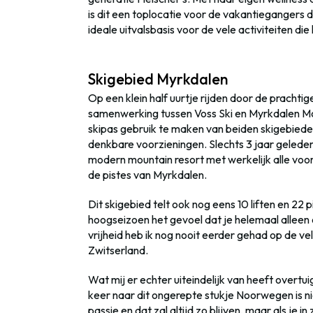
is dit een toplocatie voor de vakantiegangers d
ideale uitvalsbasis voor de vele activiteiten d
Skigebied Myrkdalen
Op een klein half uurtje rijden door de pracht
samenwerking tussen Voss Ski en Myrkdalen Mo
skipas gebruik te maken van beiden skigebieden
denkbare voorzieningen. Slechts 3 jaar geleden 
modern mountain resort met werkelijk alle voo
de pistes van Myrkdalen.
Dit skigebied telt ook nog eens 10 liften en 22 
hoogseizoen het gevoel dat je helemaal alleen
vrijheid heb ik nog nooit eerder gehad op de vele
Zwitserland.
Wat mij er echter uiteindelijk van heeft overt
keer naar dit ongerepte stukje Noorwegen is nie
passie en dat zal altijd zo blijven, maar als je 