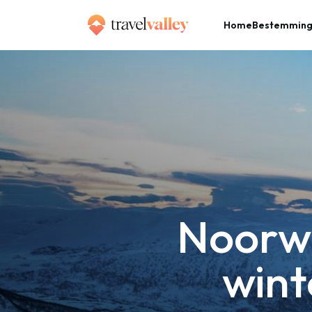
Home
Bestemmin
»
Home
Noorwegen: een aanwinst als wintersportbestemming!
Noorwe
wint