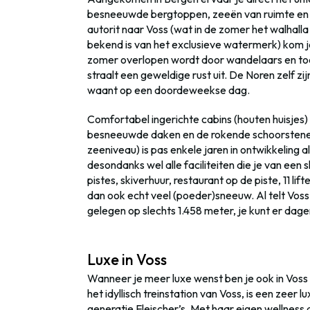
besneeuwde bergtoppen, zeeën van ruimte en 
autorit naar Voss (wat in de zomer het walhalla
bekend is van het exclusieve watermerk) kom je 
zomer overlopen wordt door wandelaars en toe
straalt een geweldige rust uit. De Noren zelf z
waant op een doordeweekse dag.
Comfortabel ingerichte cabins (houten huisjes
besneeuwde daken en de rokende schoorstenen
zeeniveau) is pas enkele jaren in ontwikkeling al
desondanks wel alle faciliteiten die je van ee
pistes, skiverhuur, restaurant op de piste, 11 li
dan ook echt veel (poeder)sneeuw. Al telt Vos
gelegen op slechts 1.458 meter, je kunt er dage
Luxe in Voss
Wanneer je meer luxe wenst ben je ook in Voss 
het idyllisch treinstation van Voss, is een zeer
generatie Fleischer’s. Met haar eigen wellnes