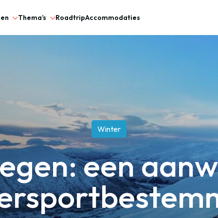
gen
Thema’s
Roadtrip
Accommodaties
Winter
gen: een aanwi
ersportbestem