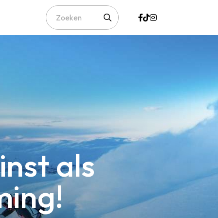
nst als
ming!