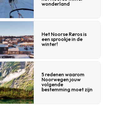
wonderland
Het Noorse Røros is
een sprookje in de
winter!
5 redenen waarom
Noorwegen jouw
volgende
bestemming moet zijn