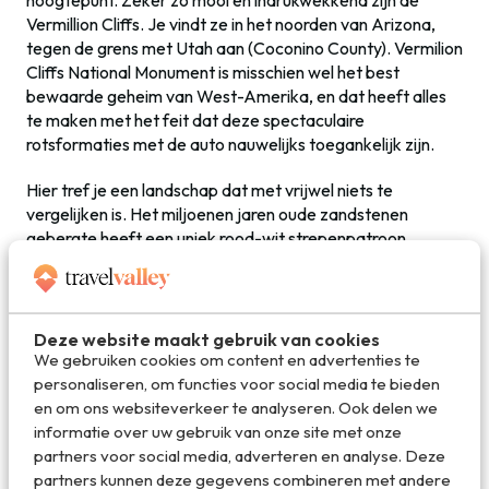
hoogtepunt. Zeker zo mooi en indrukwekkend zijn de
Vermillion Cliffs. Je vindt ze in het noorden van Arizona,
tegen de grens met Utah aan (Coconino County). Vermilion
Cliffs National Monument is misschien wel het best
bewaarde geheim van West-Amerika, en dat heeft alles
te maken met het feit dat deze spectaculaire
rotsformaties met de auto nauwelijks toegankelijk zijn.
Hier tref je een landschap dat met vrijwel niets te
vergelijken is. Het miljoenen jaren oude zandstenen
gebergte heeft een uniek rood-wit strepenpatroon
ontwikkeld. De zogenaamde ‘wave’ is het hoogtepunt van
de Vermilion Cliffs. Een spectaculaire stenen golf met een
uniek patroon. Om er te komen heb je een speciale
vergunning nodig. Zandsteen is zeer fragiel en wordt
Deze website maakt gebruik van cookies
middels een bezoekerslimiet goed beschermd. Ook White
We gebruiken cookies om content en advertenties te
Pocket en de adembenemende Buckskin Gulch (de
personaliseren, om functies voor social media te bieden
langste slot canyon van Amerika) zijn waanzinnig mooi.
en om ons websiteverkeer te analyseren. Ook delen we
informatie over uw gebruik van onze site met onze
partners voor social media, adverteren en analyse. Deze
partners kunnen deze gegevens combineren met andere