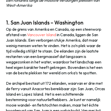
Een rondreis langs de mooiste verborgen plekken van
West-Amerika
1. San Juan Islands – Washington
Op de grens van Amerika en Canada, op een steenworp
afstand van
Vancouver Island
in Canada, liggen de San
Juan Islands. Een verborgen stukje Amerika, dat maar
weinig mensen weten te vinden. Het is zo’n plek waar de
tijd volledig stil lijkt te staan. De eilanden zijn de laatste
restanten van een bergmassief dat langzaam is
weggezonken in het water, waardoor het landschap een
heel eigen karakter heeft gekregen. Bovendien is het een
van de beste plekken ter wereld om orka’s te spotten.
De archipel bestaat uit 172 eilanden, waarvan er drie met
de ferry vanuit Anacortes bereikbaar zijn: San Juan, Orcas
Island en Lopez Island. Het is een schitterende
bestemming voor natuurliefhebbers. Je kunt er namelijk
mooie wandel- en fietstochten maken, maar het échte
hoogtepunt van San Juan is een walvistocht. Van mei tot