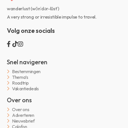
wanderlust (wŏn′dər-lŭst′)
A very strong or irresistible impulse to travel.
Volg onze socials
Snel navigeren
Bestemmingen
Thema’s
Roadtrip
Vakantiedeals
Over ons
Over ons
Adverteren
Nieuwsbrief
Colofon