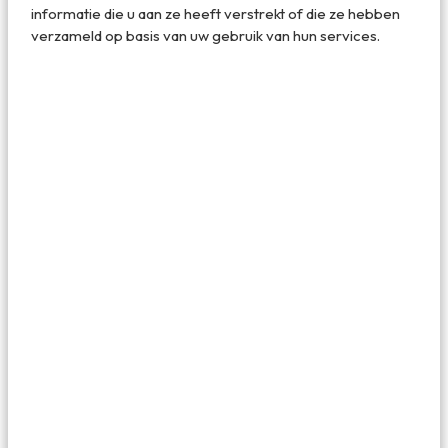
informatie die u aan ze heeft verstrekt of die ze hebben
verzameld op basis van uw gebruik van hun services.
5. Valley of Fire State Park – Nevada
In Nevada, op een uurtje rijden
van Las Vegas
, ligt Valley
of Fire State Park. Het is zonder twijfel een van de
mooiste parken van West-Amerika om doorheen te
rijden. Omdat de grote bekende parken in de omgeving,
zoals Zion en de Grand Canyon, hier alle aandacht