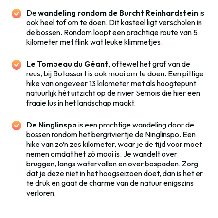
De
wandeling rondom de Burcht Reinhardstein
is
ook heel tof om te doen. Dit kasteel ligt verscholen in
de bossen. Rondom loopt een prachtige route van 5
kilometer met flink wat leuke klimmetjes.
Le Tombeau du Géant
, oftewel het graf van de
reus, bij Botassart is ook mooi om te doen. Een pittige
hike van ongeveer 13 kilometer met als hoogtepunt
natuurlijk hét uitzicht op de rivier Semois die hier een
fraaie lus in het landschap maakt.
De Ninglinspo
is een prachtige wandeling door de
bossen rondom het bergriviertje de Ninglinspo. Een
hike van zo’n zes kilometer, waar je de tijd voor moet
nemen omdat het zó mooi is. Je wandelt over
bruggen, langs watervallen en over bospaden. Zorg
dat je deze niet in het hoogseizoen doet, dan is het er
te druk en gaat de charme van de natuur enigszins
verloren.