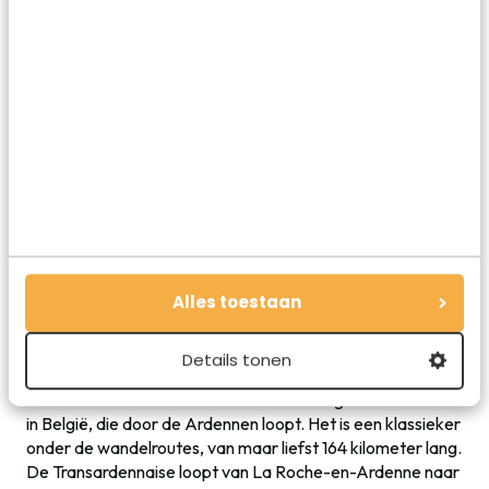
In deze ketels wordt al heel lang de beroemde trappist
van Orval gebrouwen
Alles toestaan
Details tonen
5. Wandel (of fiets) de Transardennaise
De Transardennaise is de beroemdste langeafstandroute
in België, die door de Ardennen loopt. Het is een klassieker
onder de wandelroutes, van maar liefst 164 kilometer lang.
De Transardennaise loopt van La Roche-en-Ardenne naar