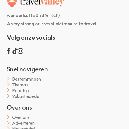
wanderlust (wŏn′dər-lŭst′)
A very strong or irresistible impulse to travel.
Volg onze socials
Snel navigeren
Bestemmingen
Thema’s
Roadtrip
Vakantiedeals
Over ons
Over ons
Adverteren
Nieuwsbrief