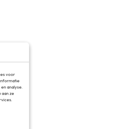
ies voor
informatie
 en analyse.
 aan ze
rvices.