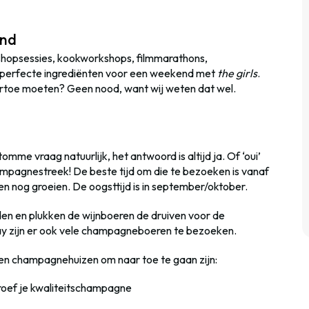
end
shopsessies, kookworkshops, filmmarathons,
al perfecte ingrediënten voor een weekend met
the girls
.
aartoe moeten? Geen nood, want wij weten dat wel.
mme vraag natuurlijk, het antwoord is altijd ja. Of ‘oui’
ampagnestreek! De beste tijd om die te bezoeken is vanaf
ven nog groeien. De oogsttijd is in september/oktober.
en en plukken de wijnboeren de druiven voor de
y zijn er ook vele champagneboeren te bezoeken.
en champagnehuizen om naar toe te gaan zijn:
proef je kwaliteitschampagne