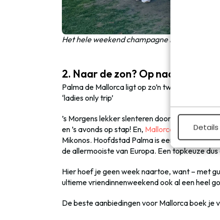
Het hele weekend champagne lurken in Reim
2. Naar de zon? Op naar Palma d
Palma de Mallorca ligt op zo’n twee uur vlieg
‘ladies only trip’
’s Morgens lekker slenteren door
de idyllische 
Details
en ’s avonds op stap! En,
Mallorca
is nog goed be
Mikonos. Hoofdstad Palma is een echte stad, gr
de allermooiste van Europa. Een topkeuze dus al
Hier hoef je geen week naartoe, want – met gun
ultieme vriendinnenweekend ook al een heel go
De beste aanbiedingen voor Mallorca boek je 