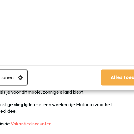
s
e Mallorca!
en van Nederland en is de perfecte bestemming voor een
straatjes in de hoofdstad
, ’s middags chillen op het strand
 tonen
Alles toe
taalbaar in tegenstelling tot bijvoorbeeld Ibiza of
oot en vooral super sfeervol. En de stranden behoren tot
s je voor dit mooie, zonnige eiland kiest.
stige vliegtijden – is een weekendje Mallorca voor het
ed idee.
via de
Vakantiediscounter
.