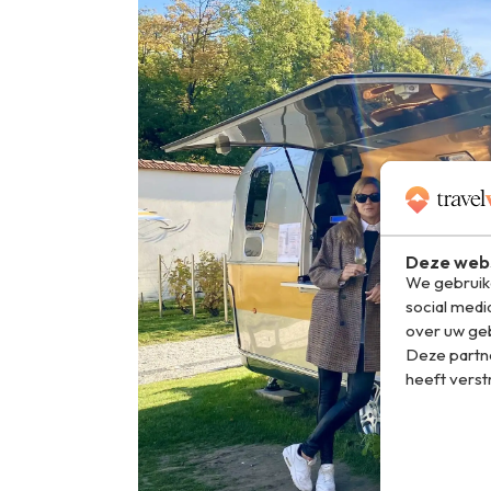
Deze webs
We gebruike
social medi
over uw geb
Deze partn
heeft verst