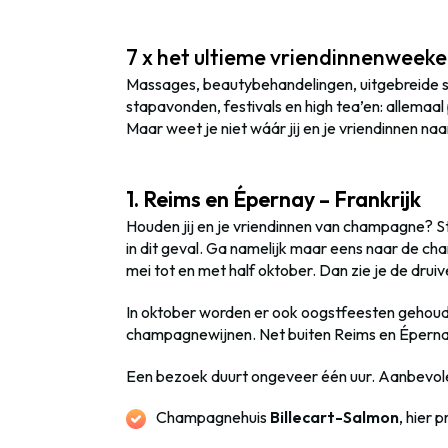
7 x het ultieme vriendinnenweek
Massages, beautybehandelingen, uitgebreide 
stapavonden, festivals en high tea’en: allema
Maar weet je niet wáár jij en je vriendinnen n
1. Reims en Épernay – Frankrijk
Houden jij en je vriendinnen van champagne? Sto
in dit geval. Ga namelijk maar eens naar de ch
mei tot en met half oktober. Dan zie je de drui
In oktober worden er ook oogstfeesten gehoud
champagnewijnen. Net buiten Reims en Éperna
Een bezoek duurt ongeveer één uur. Aanbevol
Champagnehuis
Billecart-Salmon
, hier 