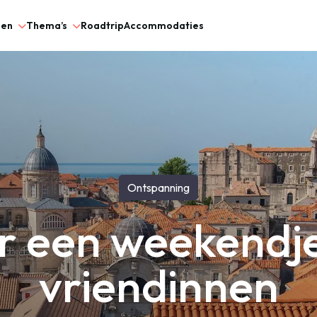
gen
Thema’s
Roadtrip
Accommodaties
Ontspanning
or een weekend
vriendinnen