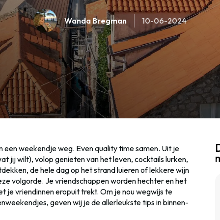
Wanda Bregman
10-06-2024
D
nen een weekendje weg. Even quality time samen. Uit je
jij wilt), volop genieten van het leven, cocktails lurken,
tdekken, de hele dag op het strand luieren of lekkere wijn
n deze volgorde. Je vriendschappen worden hechter en het
met je vriendinnen eropuit trekt. Om je nou wegwijs te
eekendjes, geven wij je de allerleukste tips in binnen-