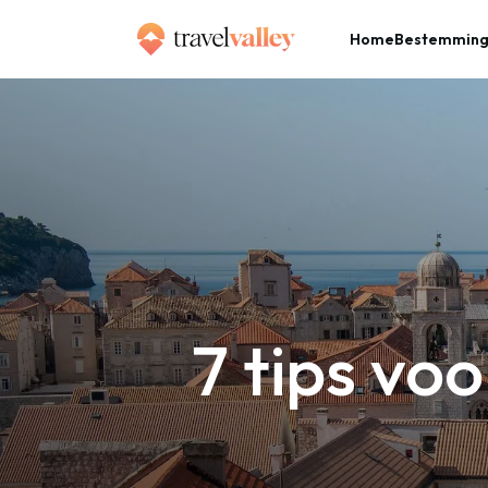
Home
Bestemmin
»
Home
7 tips voor een weekendje weg met vriendinnen
7 tips vo