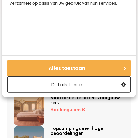
en mis niets!
verzameld op basis van uw gebruik van hun services.
De beste reisdeals van dit moment
Vakantie 2026: de beste
Alles toestaan
vakanties en aanbiedingen
Vakantiediscounter.nl
Details tonen
Vind de beste hotels voor jouw
reis
Booking.com
Topcampings met hoge
beoordelingen