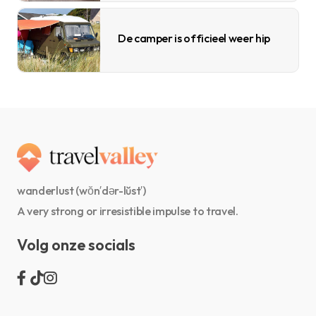
De camper is officieel weer hip
wanderlust (wŏn′dər-lŭst′)
A very strong or irresistible impulse to travel.
Volg onze socials