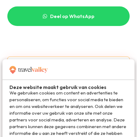
Deel op WhatsApp
Deze website maakt gebruik van cookies
We gebruiken cookies om content en advertenties te
personaliseren, om functies voor social media te bieden
Redactie Travelvalley
en om ons websiteverkeer te analyseren. Ook delen we
informatie over uw gebruik van onze site met onze
partners voor social media, adverteren en analyse. Deze
De redactie van Travelvalley houd je op de
partners kunnen deze gegevens combineren met andere
hoogte van reisnieuws en trends in de reiswereld.
informatie die u aan ze heeft verstrekt of die ze hebben
Volg ons ook via TikTok, Facebook en Instagram