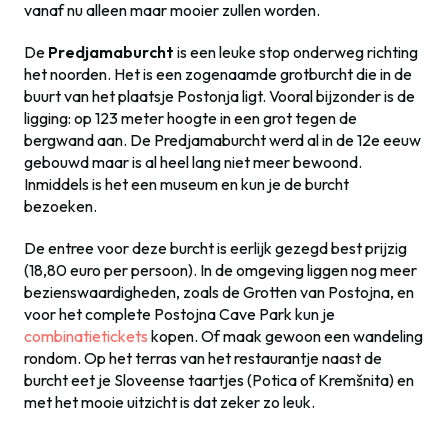
vanaf nu alleen maar mooier zullen worden.
De
Predjamaburcht
is een leuke stop onderweg richting
het noorden. Het is een zogenaamde grotburcht die in de
buurt van het plaatsje Postonja ligt. Vooral bijzonder is de
ligging: op 123 meter hoogte in een grot tegen de
bergwand aan. De Predjamaburcht werd al in de 12e eeuw
gebouwd maar is al heel lang niet meer bewoond.
Inmiddels is het een museum en kun je de burcht
bezoeken.
De entree voor deze burcht is eerlijk gezegd best prijzig
(18,80 euro per persoon). In de omgeving liggen nog meer
bezienswaardigheden, zoals de Grotten van Postojna, en
voor het complete Postojna Cave Park kun je
combinatietickets
kopen. Of maak gewoon een wandeling
rondom. Op het terras van het restaurantje naast de
burcht eet je Sloveense taartjes (Potica of Kremšnita) en
met het mooie uitzicht is dat zeker zo leuk.