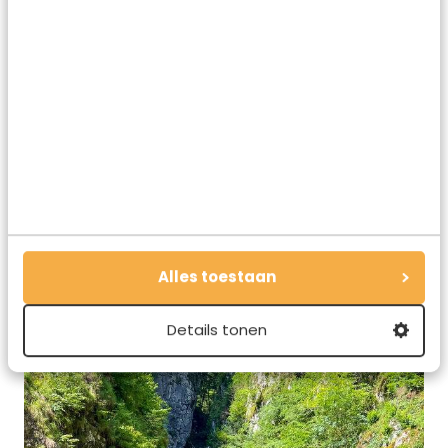
ben je er zeker bezig omdat het zó mooi is dat je er de tijd
voor zult nemen.
Zodra je erin loopt kun je verschillende routes en afslagen
nemen. Een kaartje meenemen bij de ingang is dus wel zo
handig, zodat je niets mist. Je ziet dan al meteen de Devil’s
Brigde liggen, het hoogste punt op zestig meter boven het
water
. Ook mooi is de smalle tunnel naar
de thermale
bron. Het wordt flink klimmen omhoog en omlaag dus trek
goede schoenen aan en neem water mee.
Alles toestaan
Details tonen