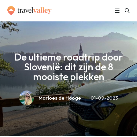
»
Home
De ultieme roadtrip door Slovenië: dit zijn de 8 mooiste plekken
De ultieme roadtrip door
Slovenië: dit zijn de 8
mooiste plekken
Marloes de Hooge
01-09-2023