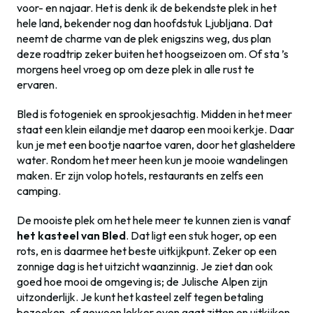
voor- en najaar. Het is denk ik de bekendste plek in het
hele land, bekender nog dan hoofdstuk Ljubljana. Dat
neemt de charme van de plek enigszins weg, dus plan
deze roadtrip zeker buiten het hoogseizoen om. Of sta ’s
morgens heel vroeg op om deze plek in alle rust te
ervaren.
Bled is fotogeniek en sprookjesachtig. Midden in het meer
staat een klein eilandje met daarop een mooi kerkje. Daar
kun je met een bootje naartoe varen, door het glasheldere
water. Rondom het meer heen kun je mooie wandelingen
maken. Er zijn volop hotels, restaurants en zelfs een
camping.
De mooiste plek om het hele meer te kunnen zien is vanaf
het kasteel van Bled
. Dat ligt een stuk hoger, op een
rots, en is daarmee het beste uitkijkpunt. Zeker op een
zonnige dag is het uitzicht waanzinnig. Je ziet dan ook
goed hoe mooi de omgeving is; de Julische Alpen zijn
uitzonderlijk. Je kunt het kasteel zelf tegen betaling
bezoeken, of gewoon lekker even gaat zitten en uitkijken