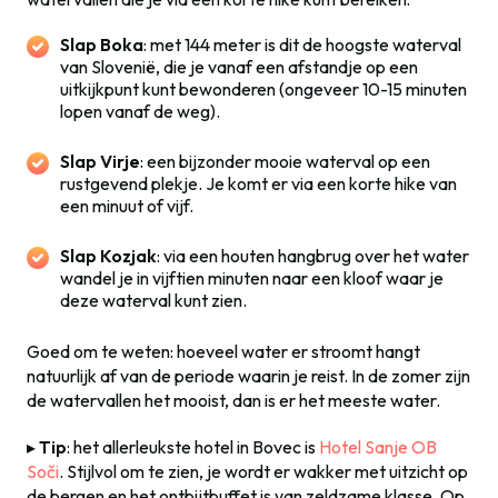
Slap Boka
: met 144 meter is dit de hoogste waterval
van Slovenië, die je vanaf een afstandje op een
uitkijkpunt kunt bewonderen (ongeveer 10-15 minuten
lopen vanaf de weg).
Slap Virje
: een bijzonder mooie waterval op een
rustgevend plekje. Je komt er via een korte hike van
een minuut of vijf.
Slap Kozjak
: via een houten hangbrug over het water
wandel je in vijftien minuten naar een kloof waar je
deze waterval kunt zien.
Goed om te weten: hoeveel water er stroomt hangt
natuurlijk af van de periode waarin je reist. In de zomer zijn
de watervallen het mooist, dan is er het meeste water.
▸
Tip
: het allerleukste hotel in Bovec is
Hotel Sanje OB
Soči
. Stijlvol om te zien, je wordt er wakker met uitzicht op
de bergen en het ontbijtbuffet is van zeldzame klasse. Op