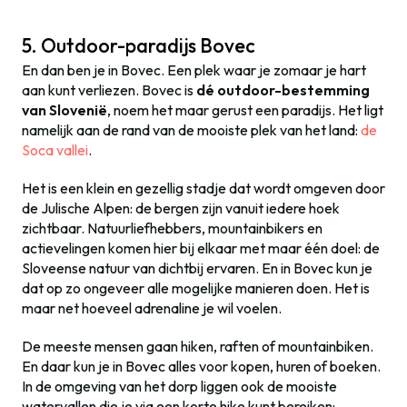
5. Outdoor-paradijs Bovec
En dan ben je in Bovec. Een plek waar je zomaar je hart
aan kunt verliezen. Bovec is
dé outdoor-bestemming
van Slovenië
, noem het maar gerust een paradijs. Het ligt
namelijk aan de rand van de mooiste plek van het land:
de
Soca vallei
.
Het is een klein en gezellig stadje dat wordt omgeven door
de Julische Alpen: de bergen zijn vanuit iedere hoek
zichtbaar. Natuurliefhebbers, mountainbikers en
actievelingen komen hier bij elkaar met maar één doel: de
Sloveense natuur van dichtbij ervaren. En in Bovec kun je
dat op zo ongeveer alle mogelijke manieren doen. Het is
maar net hoeveel adrenaline je wil voelen.
De meeste mensen gaan hiken, raften of mountainbiken.
En daar kun je in Bovec alles voor kopen, huren of boeken.
In de omgeving van het dorp liggen ook de mooiste
watervallen die je via een korte hike kunt bereiken: