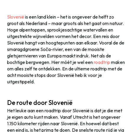
Slovenië
is een land klein – het is ongeveer de helft zo
groot als Nederland – maar groots als het gaat om natuur.
Hoge alpentoppen, sprookjesachtige watervallen en
uitgestrekte wijnvelden vormen het decor. Een reis door
Slovenië hangt van hoogtepunten aan elkaar. Vooral de de
smaragdgroene Soča-rivier, een van de mooiste
gletsjerrivieren van Europa maakt indruk. Net als de
bochtige bergwegen
. Hier móét je wel een
roadtrip
maken
om alles zelf te ontdekken. En de ultieme roadtrip met de
acht mooiste stops door Slovenië heb ik voor je
uitgestippeld.
De route door Slovenië
Het leuke aan een roadtrip door Slovenië is dat je die met
je eigen auto kunt maken.
Vanaf Utrecht is het ongeveer
1.150 kilometer rijden naar Slovenië. En hoewel dat best
een eind is, is het prima te doen. De snelste route rijd je via