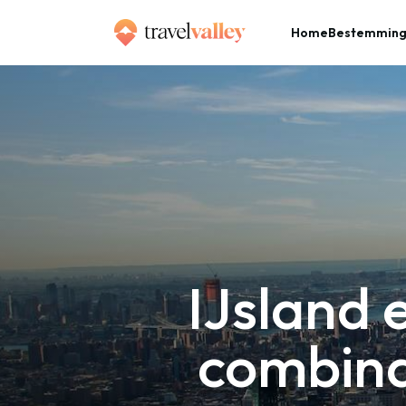
Home
Bestemmin
»
Home
IJsland en New York: de perfecte combinatiereis voor avonturiers
IJsland 
combina