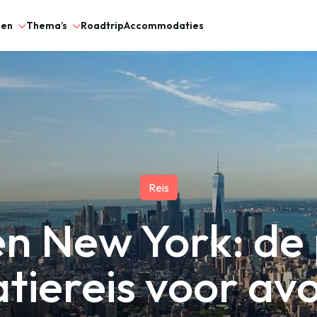
gen
Thema’s
Roadtrip
Accommodaties
Reis
en New York: de
tiereis voor avo