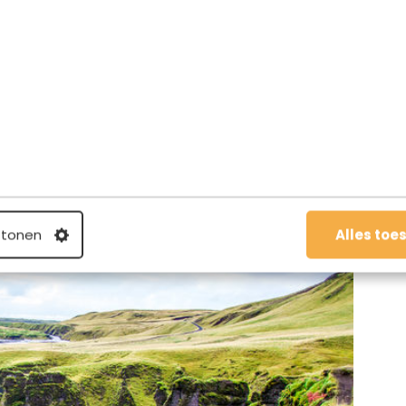
ee!
 tonen
Alles toe