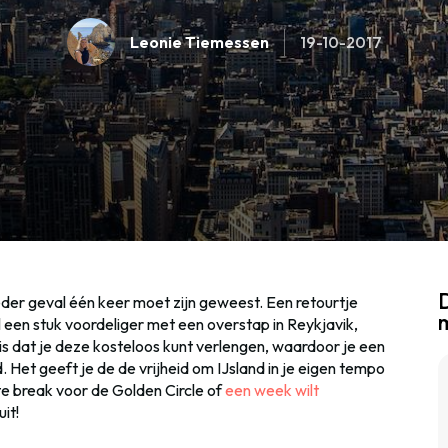
Leonie Tiemessen
19-10-2017
D
 ieder geval één keer moet zijn geweest. Een retourtje
 een stuk voordeliger met een overstap in Reykjavik,
is dat je deze kosteloos kunt verlengen, waardoor je een
. Het geeft je de de vrijheid om IJsland in je eigen tempo
te break voor de Golden Circle of
een week wilt
uit!