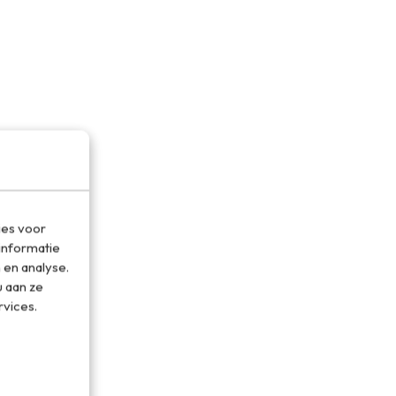
ies voor
informatie
 en analyse.
 aan ze
rvices.