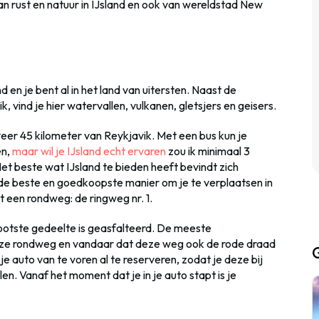
n rust en natuur in IJsland en ook van wereldstad New
d en je bent al in het land van uitersten. Naast de
 vind je hier watervallen, vulkanen, gletsjers en geisers.
veer 45 kilometer van Reykjavik. Met een bus kun je
n,
maar wil je IJsland echt ervaren
zou ik minimaal 3
Het beste wat IJsland te bieden heeft bevindt zich
 de beste en goedkoopste manier om je te verplaatsen in
t een rondweg: de ringweg nr. 1.
rootste gedeelte is geasfalteerd. De meeste
eze rondweg en vandaar dat deze weg ook de rode draad
je auto van te voren al te reserveren, zodat je deze bij
len. Vanaf het moment dat je in je auto stapt is je