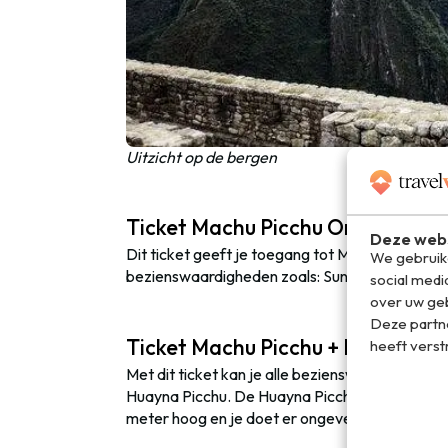
Uitzicht op de bergen
Ticket Machu Picchu Only
Deze webs
Dit ticket geeft je toegang tot Machu Picchu i
We gebruike
bezienswaardigheden zoals: Sun Temple, Temple
social medi
over uw geb
Deze partn
Ticket Machu Picchu + Huayna Pi
heeft verst
Met dit ticket kan je alle bezienswaardigheden
Huayna Picchu. De Huayna Picchu is de bekend
meter hoog en je doet er ongeveer twee uur ov