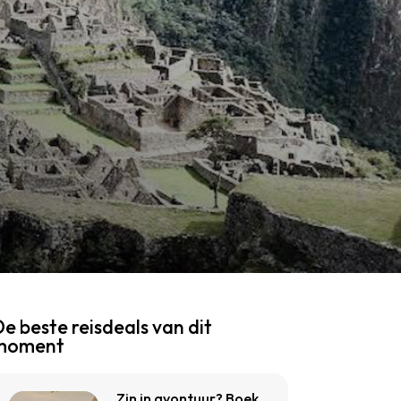
e beste reisdeals van dit
moment
Zin in avontuur? Boek