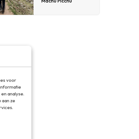
Machu Picchu
ies voor
informatie
 en analyse.
 aan ze
rvices.