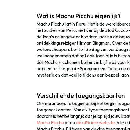
Wat is Machu Picchu eigenlijk?
Machu Picchu ligt in Peru. Het is de wereldbero
het zuiden van Peru, niet ver bij de stad Cuz
de Inca’s en ongeveer honderd jaar na de bouw 
ontdekkingsreiziger Hirman Bingman. Over de fu
wetenschappers het tot de dag van vandaag niet
wel aangenomen dat het ook toen al iets bijz
dat Machu Picchu een buitenverblijf was voor
om een fort tegen de Spanjaarden. Tot op de d
mysterie en dat voel je tijdens een bezoek aan 
Verschillende toegangskaarten
Om maar eens te beginnen bij het begin: toegan
toegangskaarten. Van elk type toegangskaart i
daarom is het belangrijk dat je op tijd jouw kaa
Machu Picchu
of op
de officiële website.
Alle d
Machu Picchu. Bij twee van de drie toegangska