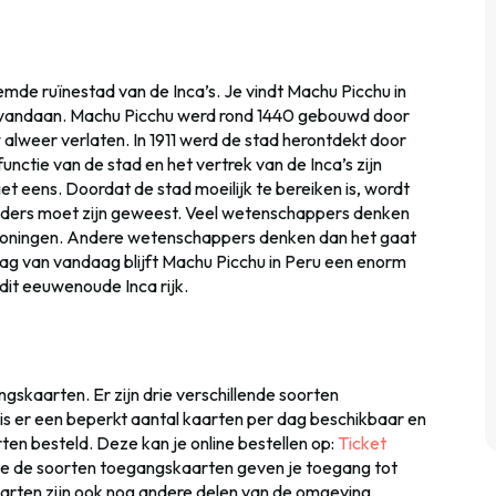
emde ruïnestad van de Inca’s. Je vindt Machu Picchu in
co vandaan. Machu Picchu werd rond 1440 gebouwd door
alweer verlaten. In 1911 werd de stad herontdekt door
nctie van de stad en het vertrek van de Inca’s zijn
 eens. Doordat de stad moeilijk te bereiken is, wordt
onders moet zijn geweest. Veel wetenschappers denken
 koningen. Andere wetenschappers denken dan het gaat
ag van vandaag blijft Machu Picchu in Peru een enorm
dit eeuwenoude Inca rijk.
gskaarten. Er zijn drie verschillende soorten
s er een beperkt aantal kaarten per dag beschikbaar en
rten besteld. Deze kan je online bestellen op:
Ticket
rie de soorten toegangskaarten geven je toegang tot
arten zijn ook nog andere delen van de omgeving