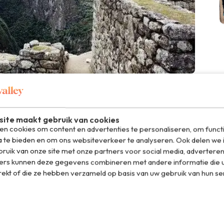
ite maakt gebruik van cookies
n Peru en de verschillende bijbehorende
n cookies om content en advertenties te personaliseren, om funct
 of the Condor, Main Plaza en de Agricultural Zone.
a te bieden en om ons websiteverkeer te analyseren. Ook delen we 
ruik van onze site met onze partners voor social media, adverteren
ers kunnen deze gegevens combineren met andere informatie die u
cchu
rekt of die ze hebben verzameld op basis van uw gebruik van hun se
 van het Machu Picchu Only ticket bezoeken plus de
e berg tegenover Machu Picchu. Deze berg ligt op 2.693
er om de top te bereiken.