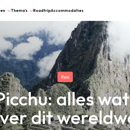
gen
Thema’s
Roadtrip
Accommodaties
Reis
icchu: alles wat
ver dit wereldw