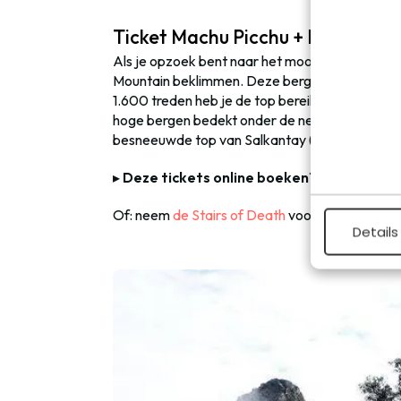
Ticket Machu Picchu + Mountain
Als je opzoek bent naar het mooiste uitzicht 
Mountain beklimmen. Deze berg ligt tegenover
1.600 treden heb je de top bereikt en wacht e
hoge bergen bedekt onder de nevelwouden en a
besneeuwde top van Salkantay (6.271 meter).
▸
Deze tickets online boeken?
Dat doe je he
Of: neem
de Stairs of Death
voor uitzicht op M
Details