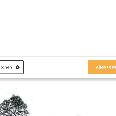
over Machu Picchu moet je volgens vele de Machu Picchu
 Huayna Picchu en is 3.082 meter hoog. Na ongeveer
en adembenemend uitzicht op je. Met aan de ene kant
an de andere kant de Cordillera Vilcabamba en de
t beste online
via Get Your Guide
.
achu Picchu.
 tonen
Alles toe