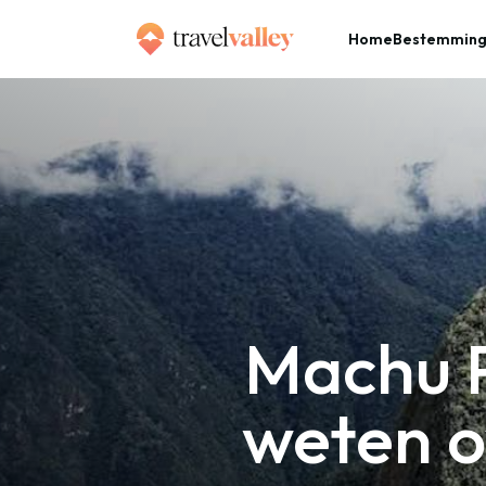
Home
Bestemmin
»
Home
Machu Picchu: alles wat je moet weten over dit wereldwonder in Peru
Machu P
weten o