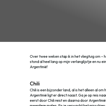
Over twee weken stap ik in het vliegtuig om – 
stond al heel lang op mijn verlanglijstje en nu ei
Argentinië!
Chili
Chili is een bijzonder land, al is het alleen al om
Argentinië ligt er direct naast. Ga je op reis naa
eerst door Chili reist en daarna door Argentini
meerdere malen. En je verwacht het misschien n