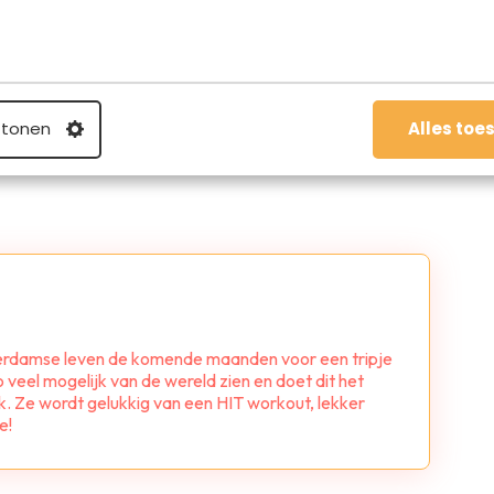
el op WhatsApp
 tonen
Alles toe
sterdamse leven de komende maanden voor een tripje
o veel mogelijk van de wereld zien en doet dit het
k. Ze wordt gelukkig van een HIT workout, lekker
e!