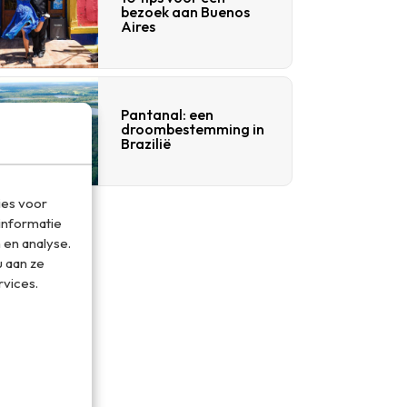
bezoek aan Buenos
Aires
Pantanal: een
droombestemming in
Brazilië
ies voor
informatie
 en analyse.
 aan ze
rvices.