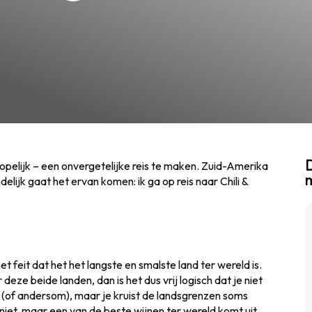
D
hopelijk – een onvergetelijke reis te maken. Zuid-Amerika
ndelijk gaat het ervan komen: ik ga op reis naar Chili &
 het feit dat het het langste en smalste land ter wereld is.
r deze beide landen, dan is het dus vrij logisch dat je niet
ë (of andersom), maar je kruist de landsgrenzen soms
iet, maar een van de beste wijnen ter wereld komt uit