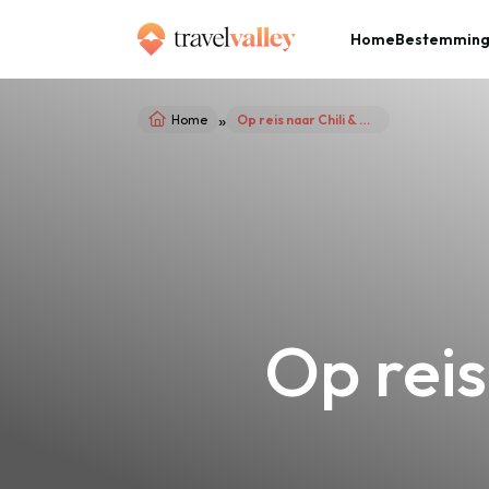
Home
Bestemmin
»
Home
Op reis naar Chili & Argentinië
Op reis