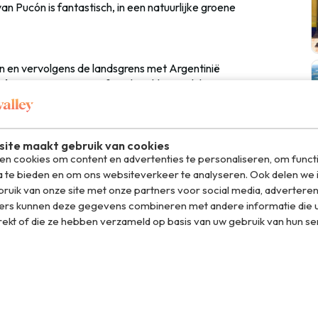
 van Pucón is fantastisch, in een natuurlijke groene
n en vervolgens de landsgrens met Argentinië
oche
, waar we gaan raften, kajakken en hiken. We reizen
t als een toeristische trekpleister, willen we Monte Fitz
ergen in Patagonië zijn. De vele natuurparken in deze
s
El Calafate
, het land van de gletsjers.
ite maakt gebruik van cookies
n cookies om content en advertenties te personaliseren, om funct
de mooiste natuurpark van Zuid-Amerika waar we in
a te bieden en om ons websiteverkeer te analyseren. Ook delen we 
we door naar
Puerto Natales
en nemen vanuit daar de
ruik van onze site met onze partners voor social media, adverteren
reld waar je op de boot kunt naar Antarctica. Dat laatste
ers kunnen deze gegevens combineren met andere informatie die u
huaïa door naar wereldstad
Buenos Aires
om onze reis af
rekt of die ze hebben verzameld op basis van uw gebruik van hun se
meegenieten van mijn reis!