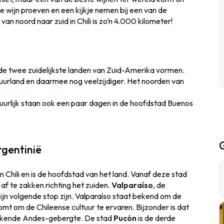
eze wijn proeven en een kijkje nemen bij een van de
an noord naar zuid in Chili is zo’n 4.000 kilometer!
n de twee zuidelijkste landen van Zuid-Amerika vormen.
 buurland en daarmee nog veelzijdiger. Het noorden van
uurlijk staan ook een paar dagen in de hoofdstad Buenos
rgentinië
van Chili en is de hoofdstad van het land. Vanaf deze stad
af te zakken richting het zuiden.
Valparaíso
, de
ijn volgende stop zijn. Valparaíso staat bekend om de
komt om de Chileense cultuur te ervaren. Bijzonder is dat
wekkende Andes-gebergte. De stad
Pucón
is de derde