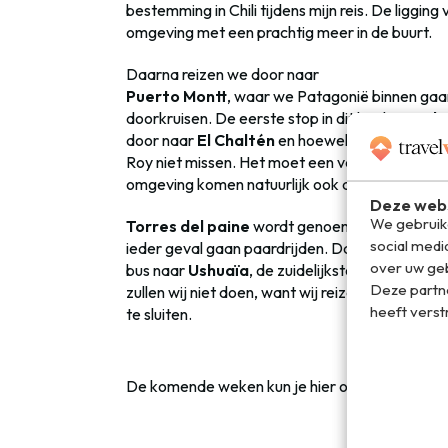
bestemming in Chili tijdens mijn reis. De ligging
omgeving met een prachtig meer in de buurt.
Daarna reizen we door naar
Puerto Montt
, waar we Patagonië binnen gaa
doorkruisen. De eerste stop in dit land is
Baril
door naar
El Chaltén
en hoewel dat bekend staa
Roy niet missen. Het moet een van de mooiste b
omgeving komen natuurlijk ook aan bod, net al
Deze webs
We gebruike
Torres del paine
wordt genoemd als een van 
social medi
ieder geval gaan paardrijden. Daarna reizen 
over uw geb
bus naar
Ushuaïa
, de zuidelijkste stad ter we
Deze partn
zullen wij niet doen, want wij reizen vanuit Us
heeft verst
te sluiten.
De komende weken kun je hier op Travelvalley 