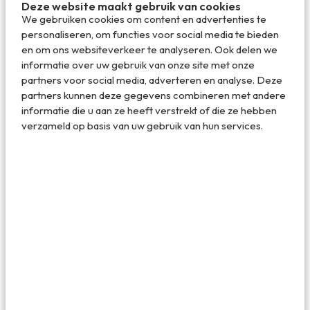
Deze website maakt gebruik van cookies
kleine jachthaven. Het is een drukke plek, want
We gebruiken cookies om content en advertenties te
Dubrovnik ligt ook op de route van een hoop
personaliseren, om functies voor social media te bieden
cruiseschepen. Die passagiers komen met kleinere
en om ons websiteverkeer te analyseren. Ook delen we
boten in de haven aan, en daardoor is het soms veel te
informatie over uw gebruik van onze site met onze
druk. Wanneer je ’s morgens over de muren wandelt
partners voor social media, adverteren en analyse. Deze
zijn al die cruisegangers er nog niet, en zie je hoe mooi
partners kunnen deze gegevens combineren met andere
dit haventje eigenlijk is. Met de bergen, Fort Minčeta
en de contouren van de oude stad op de achtergrond
informatie die u aan ze heeft verstrekt of die ze hebben
is het een meer dan fraai plaatje.
verzameld op basis van uw gebruik van hun services.
Church of St. Ignatius en de Jesuit Stairs
: deze
kerk ligt binnen de stadsmuren en kun je tijdens de
wandeling niet echt goed zien, maar het is wel een van
de mooiste gebouwen van Dubrovnik. Daarnaast
liggen de Jesuit Stairs, oude trappen die een hoop
bekijks trekken omdat ze voorkomen in een van de
beroemdste scènes in Game of Thrones (de Walk of
Shame).