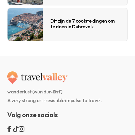
Dit zijn de 7 coolste dingen om
te doen in Dubrovnik
wanderlust (wŏn′dər-lŭst′)
A very strong or irresistible impulse to travel.
Volg onze socials