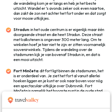
de wandeling kom je er langs en heb je het beste
uitzicht. Wandel er ’s avonds zeker ook even naartoe,
dan zakt de zon net achter het fort onder en dat zorgt
voor mooie uitkijkjes.
Stradun
: in het oude centrum is er eigenlijk maar één
doorgaande straat en die heet Stradun. Deze straat
met kalkstenen is ongeveer 300 meter lang. Om te
winkelen hoef je hier niet te zijn: er zitten voornamelijk
souvenirwinkels. Tijdens de wandeling over de
stadsmuren kijk je van bovenaf Stradun in, en dat is
een mooi uitzicht.
Fort Minčeta
: dit fort ligt binnen de stadsmuren, het
is er onderdeel van. Je ziet het fort al vanuit allerlei
hoeken liggen en je kunt er ook naar boven voor nóg
een spectaculair uitkijkje over Dubrovnik. Fort
Minčeta is namelijk het hoogste punt in de oude stad.
Het uitzicht over de oranje daken, kerktorens en de
heldere blauwe zee is prachtig.
De haven
: aan de oostkant van de oude stad ligt een