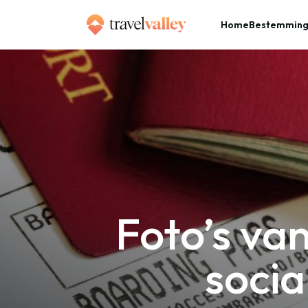
Home
Bestemmin
»
Home
Foto’s van je boardingpass delen op sociale media? Liever niet!
Foto’s va
socia