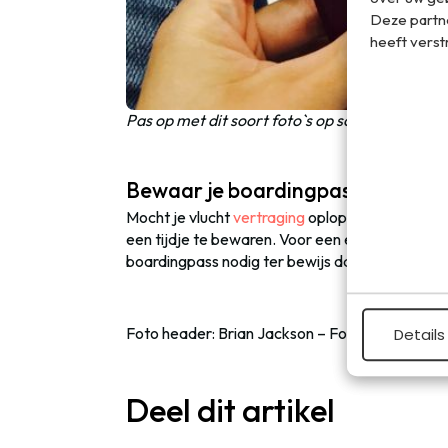
Deze partn
heeft verst
Pas op met dit soort foto`s op sociale media!
Bewaar je boardingpass
Mocht je vlucht
vertraging
oplopen of geannule
een tijdje te bewaren. Voor een eventuele verg
boardingpass nodig ter bewijs dat je op de betr
Foto header: Brian Jackson – Fotolia.
Details
Deel dit artikel