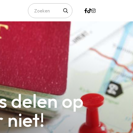
s delen op
 niet!