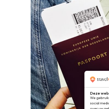
Deze webs
We gebruike
social medi
over uw geb