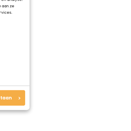
 aan ze
rvices.
staan