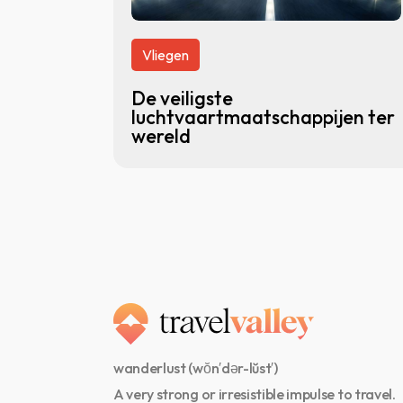
Vliegen
De veiligste
luchtvaartmaatschappijen ter
wereld
wanderlust (wŏn′dər-lŭst′)
A very strong or irresistible impulse to travel.