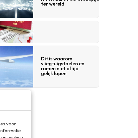
ter wereld
Dit is waarom
vliegtuigstoelen en
ramen niet altijd
gelijk lopen
ies voor
informatie
 en analyse.