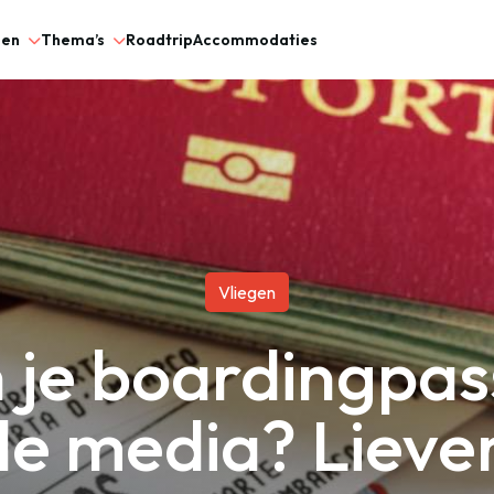
gen
Thema’s
Roadtrip
Accommodaties
Vliegen
n je boardingpas
le media? Liever