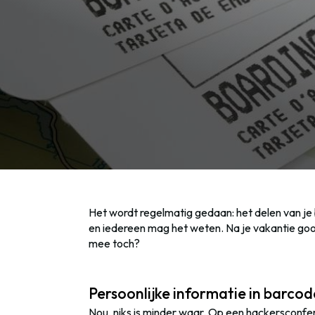
Het wordt regelmatig gedaan: het delen van je 
en iedereen mag het weten. Na je vakantie gooi
mee toch?
Persoonlijke informatie in barcod
Nou, niks is minder waar. Op een hackersconfer