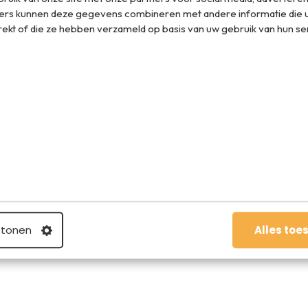
ers kunnen deze gegevens combineren met andere informatie die u
rekt of die ze hebben verzameld op basis van uw gebruik van hun se
erd worden dan is het ook handig om je boardingpass nog
oeding heeft de vliegtuigmaatschappij een kopie van je
effende vlucht zat.
 tonen
Alles toe