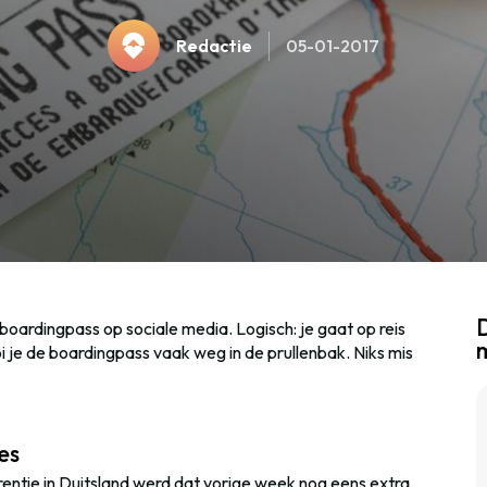
Redactie
05-01-2017
D
boardingpass op sociale media. Logisch: je gaat op reis
 je de boardingpass vaak weg in de prullenbak. Niks mis
es
entie in Duitsland werd dat vorige week nog eens extra