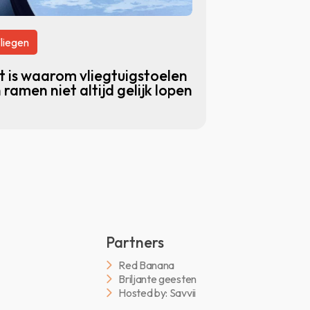
liegen
t is waarom vliegtuigstoelen
 ramen niet altijd gelijk lopen
Partners
Red Banana
Briljante geesten
Hosted by: Savvii