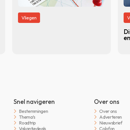
Vliegen
V
Di
en
Snel navigeren
Over ons
Bestemmingen
Over ons
Thema’s
Adverteren
Roadtrip
Nieuwsbrief
Vakantiedeals
Colofon