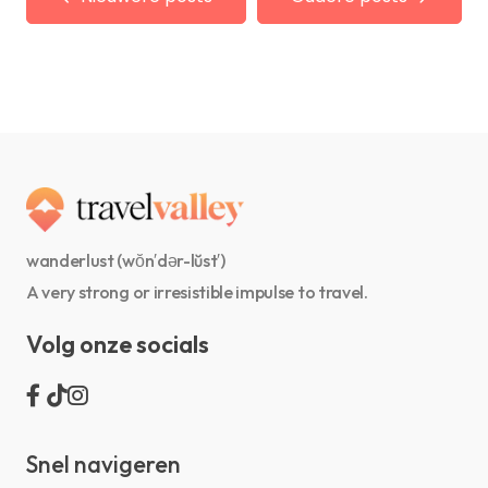
wanderlust (wŏn′dər-lŭst′)
A very strong or irresistible impulse to travel.
Volg onze socials
Snel navigeren