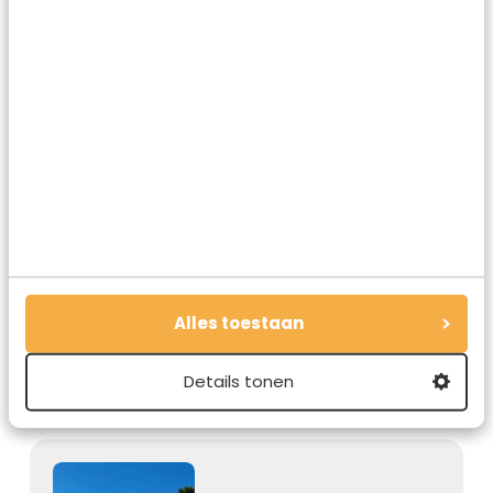
Zomer
30.07.2025
Lavendelvelden in Spanje
zijn een Instagram-hit: zo
mooi is Brihuega
Zomer
24.07.2025
Hoe toeristenleed een
nieuw statussymbool is
Alles toestaan
geworden: eerst selfie, dan
kijken
Details tonen