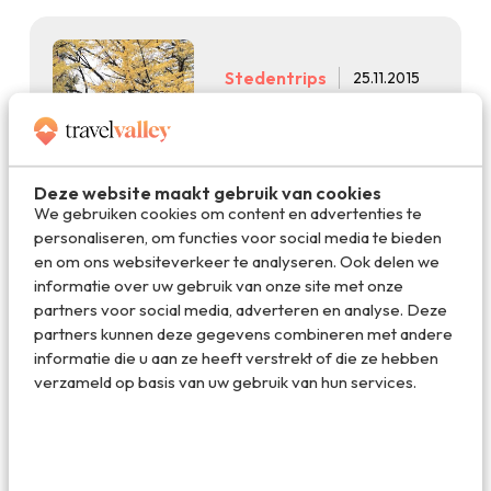
Stedentrips
25.11.2015
Droomreis: hippe stad
Portland en adembenemde
natuur in Oregon
Deze website maakt gebruik van cookies
We gebruiken cookies om content en advertenties te
personaliseren, om functies voor social media te bieden
en om ons websiteverkeer te analyseren. Ook delen we
informatie over uw gebruik van onze site met onze
partners voor social media, adverteren en analyse. Deze
Reis
12.08.2015
partners kunnen deze gegevens combineren met andere
Talen spreken, de
informatie die u aan ze heeft verstrekt of die ze hebben
makkelijkste manier om
verzameld op basis van uw gebruik van hun services.
nieuwe vrienden te maken
op reis