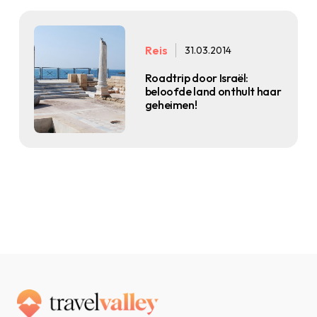
Reis
31.03.2014
Roadtrip door Israël:
beloofde land onthult haar
geheimen!