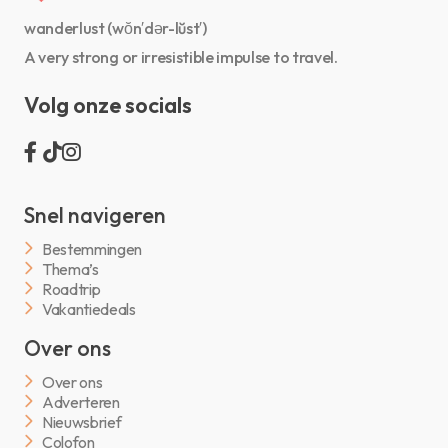
wanderlust (wŏn′dər-lŭst′)
A very strong or irresistible impulse to travel.
Volg onze socials
Snel navigeren
Bestemmingen
Thema’s
Roadtrip
Vakantiedeals
Over ons
Over ons
Adverteren
Nieuwsbrief
Colofon