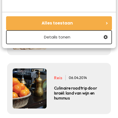
Natuur
22.04.2014
Alles toestaan
Zon, zee, strand en natuur
in Israël!
Details tonen
Reis
06.04.2014
Culinaire roadtrip door
Israël: land van wijn en
hummus