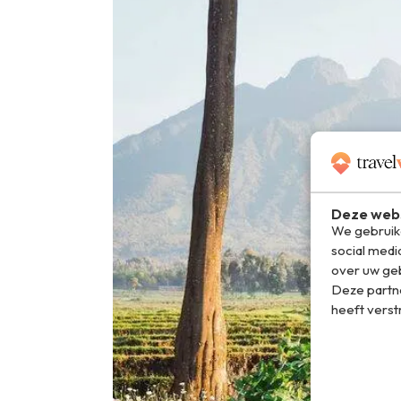
Deze webs
We gebruike
social medi
over uw geb
Deze partn
heeft verst