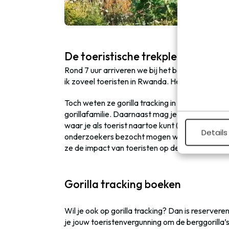
De toeristische trekpleister van 
Rond 7 uur arriveren we bij het bezoekerscent
ik zoveel toeristen in Rwanda. Het is duidelijk da
Toch weten ze gorilla tracking in Rwanda heel k
gorillafamilie. Daarnaast mag je niet langer dan 1
waar je als toerist naartoe kunt (er zijn nog ee
Details
onderzoekers bezocht mogen worden), is er pl
ze de impact van toeristen op de berggorilla’s
Gorilla tracking boeken
Wil je ook op gorilla tracking? Dan is reservere
je jouw toeristenvergunning om de berggorilla’