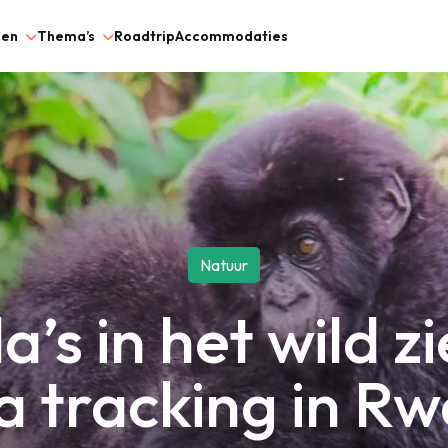
gen
Thema’s
Roadtrip
Accommodaties
Natuur
a’s in het wild 
la tracking in R