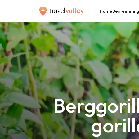
Home
Bestemmin
»
Home
Berggorilla’s in het wild zien? Ga op gorilla tracking in Rwanda!
Berggorill
goril