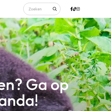
zien? Ga op
wanda!