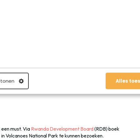
Rwanda: gorilla tracking
rum van het Volcanoes National Park. Nog niet eerder zag
t dit dé toeristische attractie van het land is.
leinschalig te houden. Er is een limiet van 8 bezoekers per
 uur bij de berggorilla’s verblijven. Met 12 gorillafamilies
n aantal andere gorillafamilies die enkel door
 tonen
Alles toe
aats voor 96 toeristen per dag. Op deze manier proberen
 zoveel mogelijk te beperken.
n een must. Via
Rwanda Development Board
(RDB) boek
s in Volcanoes National Park te kunnen bezoeken.