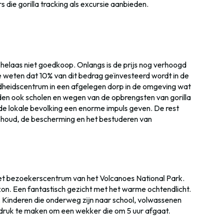
s die gorilla tracking als excursie aanbieden.
s helaas niet goedkoop. Onlangs is de prijs nog verhoogd
e weten dat 10% van dit bedrag geïnvesteerd wordt in de
heidscentrum in een afgelegen dorp in de omgeving wat
den ook scholen en wegen van de opbrengsten van gorilla
de lokale bevolking een enorme impuls geven. De rest
ehoud, de bescherming en het bestuderen van
 het bezoekerscentrum van het Volcanoes National Park.
n. Een fantastisch gezicht met het warme ochtendlicht.
is. Kinderen die onderweg zijn naar school, volwassenen
e druk te maken om een wekker die om 5 uur afgaat.