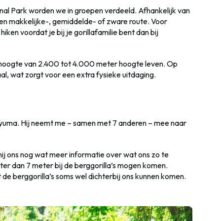
al Park worden we in groepen verdeeld. Afhankelijk van
een makkelijke-, gemiddelde- of zware route. Voor
ken voordat je bij je gorillafamilie bent dan bij
n hoogte van 2.400 tot 4.000 meter hoogte leven. Op
aal, wat zorgt voor een extra fysieke uitdaging.
giyuma. Hij neemt me – samen met 7 anderen – mee naar
hij ons nog wat meer informatie over wat ons zo te
chter dan 7 meter bij de berggorilla’s mogen komen.
t de berggorilla’s soms wel dichterbij ons kunnen komen.