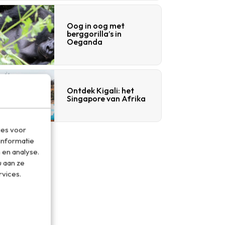
Oog in oog met
berggorilla’s in
Oeganda
Ontdek Kigali: het
Singapore van Afrika
ies voor
informatie
 en analyse.
 aan ze
rvices.