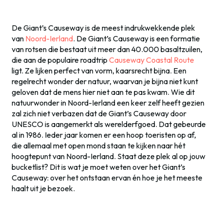
De Giant’s Causeway is de meest indrukwekkende plek
van
Noord-Ierland
. De Giant’s Causeway is een formatie
van rotsen die bestaat uit meer dan 40.000 basaltzuilen,
die aan de populaire roadtrip
Causeway Coastal Route
ligt. Ze lijken perfect van vorm, kaarsrecht bijna. Een
regelrecht wonder der natuur, waarvan je bijna niet kunt
geloven dat de mens hier niet aan te pas kwam. Wie dit
natuurwonder in Noord-Ierland een keer zelf heeft gezien
zal zich niet verbazen dat de Giant’s Causeway door
UNESCO is aangemerkt als werelderfgoed. Dat gebeurde
al in 1986. Ieder jaar komen er een hoop toeristen op af,
die allemaal met open mond staan te kijken naar hét
hoogtepunt van Noord-Ierland. Staat deze plek al op jouw
bucketlist? Dit is wat je moet weten over het Giant’s
Causeway: over het ontstaan ervan én hoe je het meeste
haalt uit je bezoek.