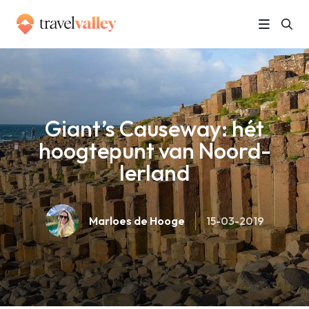
»
Home
Giant’s Causeway: hét hoogtepunt van Noord-Ierland
Giant’s Causeway: hét
hoogtepunt van Noord-
Ierland
Marloes de Hooge
15-03-2019