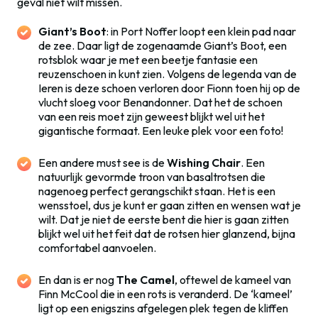
geval niet wilt missen.
Giant’s Boot
: in Port Noffer loopt een klein pad naar
de zee. Daar ligt de zogenaamde Giant’s Boot, een
rotsblok waar je met een beetje fantasie een
reuzenschoen in kunt zien. Volgens de legenda van de
Ieren is deze schoen verloren door Fionn toen hij op de
vlucht sloeg voor Benandonner. Dat het de schoen
van een reis moet zijn geweest blijkt wel uit het
gigantische formaat. Een leuke plek voor een foto!
Een andere must see is de
Wishing Chair
. Een
natuurlijk gevormde troon van basaltrotsen die
nagenoeg perfect gerangschikt staan. Het is een
wensstoel, dus je kunt er gaan zitten en wensen wat je
wilt. Dat je niet de eerste bent die hier is gaan zitten
blijkt wel uit het feit dat de rotsen hier glanzend, bijna
comfortabel aanvoelen.
En dan is er nog
The Camel
, oftewel de kameel van
Finn McCool die in een rots is veranderd. De ‘kameel’
ligt op een enigszins afgelegen plek tegen de kliffen