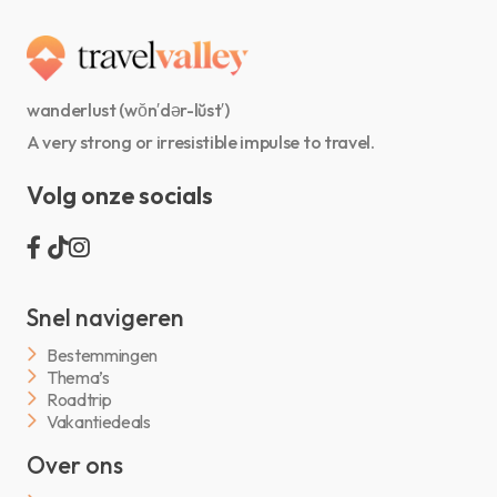
wanderlust (wŏn′dər-lŭst′)
A very strong or irresistible impulse to travel.
Volg onze socials
Snel navigeren
Bestemmingen
Thema’s
Roadtrip
Vakantiedeals
Over ons