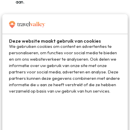
aan.
Rondreis door Noord-Ierland
Wanneer je een rondreis door Noord-Ierland gaat maken
dan mag een bezoek aan de Giant’s Causeway dus
Deze website maakt gebruik van cookies
absoluut niet overgeslagen worden. Sterker nog: het
We gebruiken cookies om content en advertenties te
wordt het hoogtepunt van je reis door dit deel van Ierland.
personaliseren, om functies voor social media te bieden
De beste manier om Noord-Ierland te ontdekken is door
en om ons websiteverkeer te analyseren. Ook delen we
het rijden van de
Causeway Coastal Route
. Deze
informatie over uw gebruik van onze site met onze
schitterende roadtrip begint in
de hoofdstad Belfast
en
partners voor social media, adverteren en analyse. Deze
eindigt in
Londonderry
, de tweede stad van Noord-
partners kunnen deze gegevens combineren met andere
Ierland. De Causeway Coastal Route is een weg van 310
informatie die u aan ze heeft verstrekt of die ze hebben
kilometer die langs de kust loopt. Daarbij ga je soms ook
verzameld op basis van uw gebruik van hun services.
een stukje het binnenland in. Je komt langs pittoreske
kustplaatsjes zoals Larne, Carnlough, Cushendall en
Cushendun. Maar er liggen ook een hoop bijzondere
bezienswaardigheden langs deze route. Gelukkig ben je
tijdens het roadtrippen volledig flexibel en kun je de auto
aan de kant zetten op iedere plek die je wilt. Onderweg