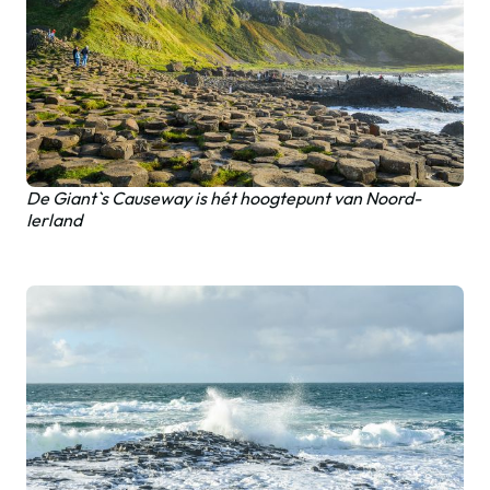
De Giant`s Causeway is hét hoogtepunt van Noord-
Ierland