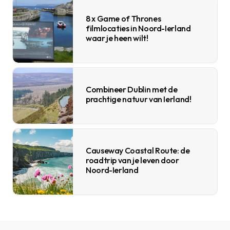
8 x Game of Thrones
filmlocaties in Noord-Ierland
waar je heen wilt!
Combineer Dublin met de
prachtige natuur van Ierland!
Causeway Coastal Route: de
roadtrip van je leven door
Noord-Ierland