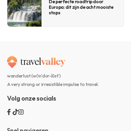
De perfecte roadtrip door
Europa: dit zijn de acht mooiste
stops
wanderlust (wŏn′dər-lŭst′)
A very strong or irresistible impulse to travel.
Volg onze socials
Snel navigeren