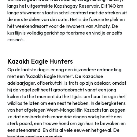
langs het uitgestrekte Kapshagay Reservoir. Dit 140 km
lange stuwmeer staat in schril contrast met de streken uit
de eerste delen van de route. Het is de favoriete plek en
hét weekendresort voor de inwoners van Almaty. De
kustlijn is volledig gericht op toerisme en vind je er zelfs
casino’s.
Kazakh Eagle Hunters
Op de laatste dag is er nog een bijzondere ontmoeting
met een ‘Kazakh Eagle Hunter’. De Kazachse
adelaarjager, of berkutchi, is trots op zijn adelaar, omdat
hij de vogel zelf heeft grootgebracht vanaf een jong
kuiken tot het moment dat het tijd is om haar terug in het
wild los te laten om een nest te hebben. In de bergketens
van het afgelegen West-Mongoliëin Kazachstan zeggen
ze dat een berkutchi maar drie dingen nodig heeft: een
sterk paard, een trouwe hond om zijn huis te bewaken en
een steenarend. En dit is al vele eeuwen het geval. De
beelden spreken voor zich.