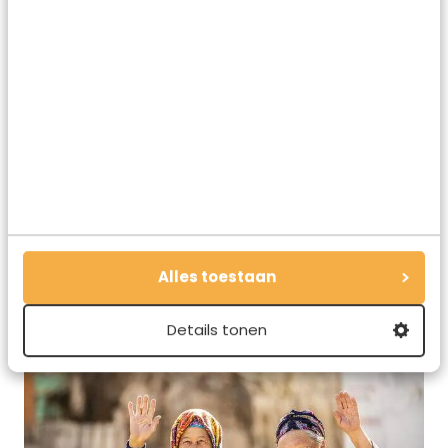
In Zharkent kom je dit soort `Lamborghini`s` tegen
Alles toestaan
Details tonen