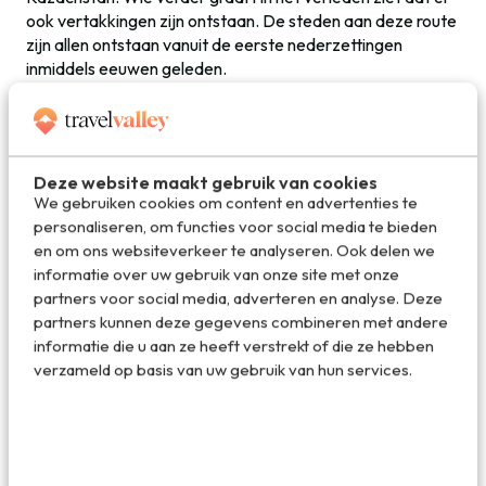
ook vertakkingen zijn ontstaan. De steden aan deze route
zijn allen ontstaan vanuit de eerste nederzettingen
inmiddels eeuwen geleden.
Omdat de Zijderoute zo bijzonder is, en ook andere
landen als Turkmenistan, Oezbekistan en Kirgistan
doorkruist, worden er tegenwoordig complete reizen
Deze website maakt gebruik van cookies
naartoe georganiseerd. Inmiddels is er ook een nieuwe
We gebruiken cookies om content en advertenties te
Zijderoute die met moderne spoorlijnen en nieuwe
personaliseren, om functies voor social media te bieden
snelwegen China met Europa moet verbinden en waarbij
en om ons websiteverkeer te analyseren. Ook delen we
Kazachstan nog steeds de belangrijkste schakel is.
informatie over uw gebruik van onze site met onze
partners voor social media, adverteren en analyse. Deze
partners kunnen deze gegevens combineren met andere
informatie die u aan ze heeft verstrekt of die ze hebben
verzameld op basis van uw gebruik van hun services.