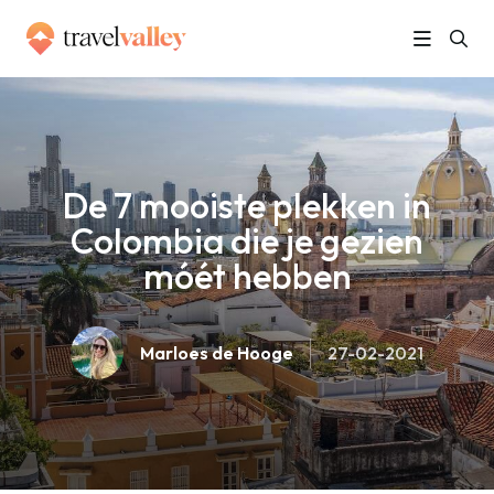
»
Home
De 7 mooiste plekken in Colombia die je gezien móét hebben
De 7 mooiste plekken in
Colombia die je gezien
móét hebben
Marloes de Hooge
27-02-2021