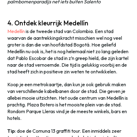
palmbomenparadijs net iets buiten Salento
4. Ontdek kleurrijk Medellín
Medellín
is de tweede stad van Colombia. Een stad
waarvan de aantrekkingskracht misschien wel nog veel
groter is dan die van hoofdstad Bogotá. Hoe geliefd
Medellín nu ook is, het is nog helemaal niet zo lang geleden
dat Pablo Escobar de stad in z’n greep hield, die zijn kartel
naar de stad vernoemde. Die tijd is gelukkig voorbij en de
stad heeft zich in positieve zin weten te ontwikkelen.
Koop je een metrokaartje, dan kun je ook gebruik maken
van verschillende kabelbanen door de stad. Die geven je
allebei mooie uitzichten. Het oude centrum van Medellín is
prachtig. Plaza Botero is het mooiste plein van de stad.
Rondom Parque Lleras vind je de meeste winkels, bars en
hotels.
Tip
: doe de Comuna 13 graffiti tour. Een inmiddels zeer