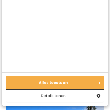
Je kunt er eindeloze wandelingen maken.
Vogelliefhebbers kijken hier hun ogen uit: er komen meer
dan 400 verschillende soorten voor. En ook wildlife zoals
poema’s, apen, schildpadden, kaaimannen en de boa
constrictor kunnen hier gespot worden. Voor iedere
natuurliefhebber is Tayrona National Park in Colombia een
droombestemming.
Ook hier kun je genieten van prachtige stranden met
hagelwit zand. Het mooiste strand is Cabo San Juan.
Omringd door wuivende palmbomen is het een
paradijselijke plek. Het wordt zelfs weleens het mooiste
strand ter wereld genoemd. Ook Cañaveral en Playa la
Piscina zijn prachtig.
Alles toestaan
Details tonen