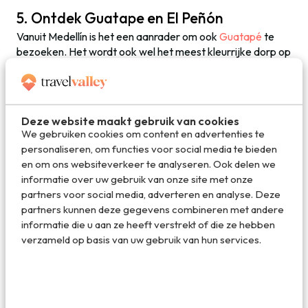
5. Ontdek Guatape en El Peñón
Vanuit Medellín is het een aanrader om ook
Guatapé
te
bezoeken. Het wordt ook wel het meest kleurrijke dorp op
aarde genoemd. En dat klopt vrij aardig: alle kleuren van
de regenboog zijn gebruikt om de huizen in Guatapé te
schilderen, aangevuld met allerlei bonte decoraties. Je
wordt er vanzelf vrolijk van zodra je het dorpje binnen
Deze website maakt gebruik van cookies
loopt.
We gebruiken cookies om content en advertenties te
personaliseren, om functies voor social media te bieden
Net iets buiten het dorpje Guatapé kun je ook nog even de
en om ons websiteverkeer te analyseren. Ook delen we
benen flink strekken. Daar vind je
El Peñón de Guatapé
,
informatie over uw gebruik van onze site met onze
een wat vreemde pukkel in een waterrijk landschap. Het is
partners voor social media, adverteren en analyse. Deze
een monoliet van die een flink eind boven alles uitsteekt.
partners kunnen deze gegevens combineren met andere
Via 740 traptreden kun je naar boven klimmen voor een
informatie die u aan ze heeft verstrekt of die ze hebben
waanzinnig panorama over het omliggende merengebied.
verzameld op basis van uw gebruik van hun services.
Het is zeker geen ‘hidden gem’ meer, maar het uitzicht is
dit uitstapje en de beklimming van El Peñón meer dan
waard.