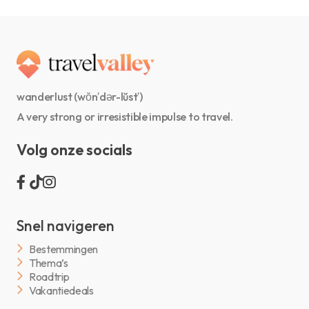
wanderlust (wŏn′dər-lŭst′)
A very strong or irresistible impulse to travel.
Volg onze socials
Snel navigeren
Bestemmingen
Thema’s
Roadtrip
Vakantiedeals