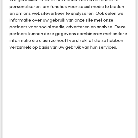
personaliseren, om functies voor social media te bieden
en om ons websiteverkeer te analyseren. Ook delen we
3. Place Montfort
informatie over uw gebruik van onze site met onze
Gewoon het gezelligste plekje van Vaison La Romaine:
partners voor social media, adverteren en analyse. Deze
Place Montfort. Het is het hart van de stad met leuke
partners kunnen deze gegevens combineren met andere
winkeltjes en cafés waar het eigenlijk de hele dag druk is.
informatie die u aan ze heeft verstrekt of die ze hebben
Onder het plein liggen nog steeds overblijfselen van de
verzameld op basis van uw gebruik van hun services.
Romeinse stad. Op zondag is er een kunstenaarsmarkt.
Een dag later is het markt die zich vertakt over het hele
stadje en ongekende afmetingen heeft. De drukte op die
dag is enorm maar wie er van uit komt er zeker de dag
mee door.