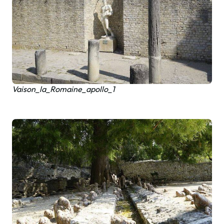
Vaison_la_Romaine_apollo_1