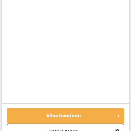
Vaison_la_Romaine_place_montfort
Alles toestaan
IMG_1231