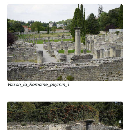
Vaison_la_Romaine_puymin_1