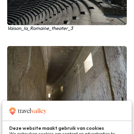
Vaison_la_Romaine_theater_3
Deze website maakt gebruik van cookies
Vaison_la_Romaine_theater_2
We gebruiken cookies om content en advertenties te