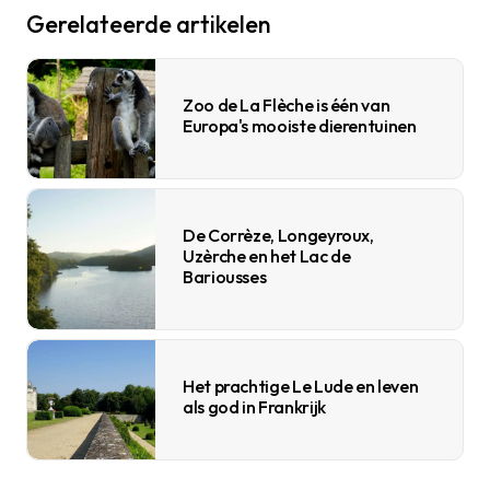
Gerelateerde artikelen
Zoo de La Flèche is één van
Europa's mooiste dierentuinen
De Corrèze, Longeyroux,
Uzèrche en het Lac de
Bariousses
Het prachtige Le Lude en leven
als god in Frankrijk